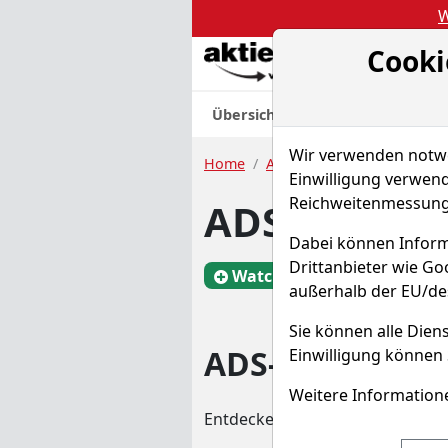
W
Cooki
Akt
Übersicht
Nachrichten
Charts
Wir verwenden notwen
Home
Aktien
ADS-TEC Energy 
Einwilligung verwend
Reichweitenmessung 
ADS-TEC Ene
Dabei können Inform
Drittanbieter wie G
Watchlist
X3C
außerhalb der EU/de
Sie können alle Diens
ADS-TEC Energy
Einwilligung können 
Weitere Informatione
Entdecken Sie auf einen Blick 