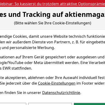
ebinar: So kassierst du trotzdem attraktive Optionsprämi
es und Tracking auf aktienmaga
Aktien- und Artikels
ien
Nachrichten
Magazine
Gratis Accoun
(Bitte wählen Sie Ihre Cookie-Einstellungen)
 & Tools
Fundamentaldaten
Peer Group
dige Cookies, damit unsere Website technisch funktionier
PLC
Renditedreieck
en wir außerdem Dienste von Partnern, z. B. für eingebett
und personalisierte Werbung.
rgy Aktie
ationen auf Ihrem Gerät gespeichert oder ausgelesen un
oogle/YouTube oder Meta übermittelt werden. Eine Verarbe
WKN A3DA9W
s EWR stattfinden.
te akzeptieren, ablehnen oder Ihre Auswahl individuell fest
 Renditedreieck
Sie jederzeit über die
Cookie-Einstellungen
im Footer wider
n finden Sie in unserer
Datenschutzrichtlinie
.
die Performance der ADS-TEC Energy Aktie über verschieden