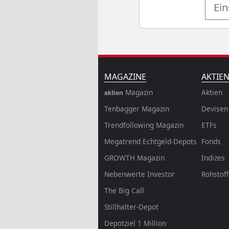
Ein
MAGAZINE
AKTIE
Magazin
Aktien
aktien
Tenbagger Magazin
Devisen
Trendfollowing Magazin
ETFs
Megatrend Echtgeld-Depots
Fonds
GROWTH
Magazin
Indizes
Nebenwerte Investor
Rohstof
The Big Call
Stillhalter-Depot
Depotziel 1 Million