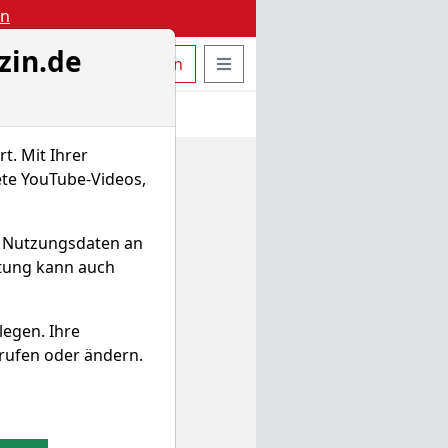
en
zin.de
uche öffnen
Seitennavigation öffnen
t
Bestellen
Login
t. Mit Ihrer
ete YouTube-Videos,
d Nutzungsdaten an
itung kann auch
legen. Ihre
rufen oder ändern.
e Zeiträume hinweg.