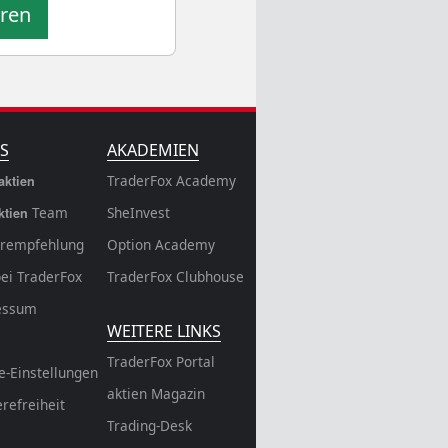
eren
S
AKADEMIEN
TraderFox Academy
aktien
Team
SheInvest
ktien
rempfehlung
Option Academy
bei TraderFox
TraderFox Clubhouse
essum
WEITERE LINKS
TraderFox Portal
e-Einstellungen
aktien Magazin
erefreiheit
Trading-Desk