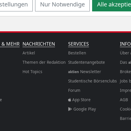
stellungen
Nur Notwendige
Alle akzepti
N & MEHR
NACHRICHTEN
SERVICES
INFO
Artikel
Bestellen
Über
Themen der Redaktion
Studentenangebote
Das
a
Hot Topics
Newsletter
Broke
aktien
Studentische Börsenclubs
Jobs 
Forum
Impr
fe
App Store
AGB
Google Play
Cooki
Barri