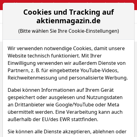
Webinar: So kassierst du trotzdem attraktive Optionsprämien
Cookies und Tracking auf
Aktien- und Arti
Seite
aktienmagazin.de
(Bitte wählen Sie Ihre Cookie-Einstellungen)
Übersicht
News
Charts
Fund.
Peers
Wir verwenden notwendige Cookies, damit unsere
Home
Aktien
Apple Hospitality REIT Inc.
Website technisch funktioniert. Mit Ihrer
Fundamentaldaten
Einwilligung verwenden wir außerdem Dienste von
Apple Hospitality REIT Aktie
Partnern, z. B. für eingebettete YouTube-Videos,
Reichweitenmessung und personalisierte Werbung.
Watchlist
APLE
WKN A14VYT
Dabei können Informationen auf Ihrem Gerät
gespeichert oder ausgelesen und Nutzungsdaten
16,156 $
+1,04 %
an Drittanbieter wie Google/YouTube oder Meta
übermittelt werden. Eine Verarbeitung kann auch
Echtzeit-Aktienkurs 07.08.2026, 19:59 Uhr
außerhalb der EU/des EWR stattfinden.
Sie können alle Dienste akzeptieren, ablehnen oder