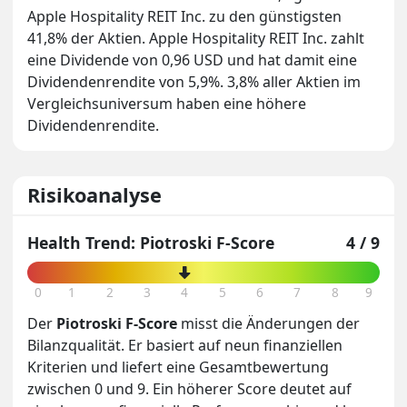
Apple Hospitality REIT Inc. zu den günstigsten
41,8% der Aktien. Apple Hospitality REIT Inc. zahlt
eine Dividende von 0,96 USD und hat damit eine
Dividendenrendite von 5,9%. 3,8% aller Aktien im
Vergleichsuniversum haben eine höhere
Dividendenrendite.
Risikoanalyse
Health Trend: Piotroski F-Score
4 / 9
0
1
2
3
4
5
6
7
8
9
Der
Piotroski F-Score
misst die Änderungen der
Bilanzqualität. Er basiert auf neun finanziellen
Kriterien und liefert eine Gesamtbewertung
zwischen 0 und 9. Ein höherer Score deutet auf