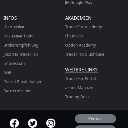
Google Play
INFOS
AKADEMIEN
Über
TraderFox Academy
aktien
Das
Team
SheInvest
aktien
Brokerempfehlung
Option Academy
Jobs bei TraderFox
TraderFox Clubhouse
Impressum
WEITERE LINKS
AGB
TraderFox Portal
Cookie-Einstellungen
aktien Magazin
Barrierefreiheit
Trading-Desk
Kontakt
offizielle Social Media-Accounts