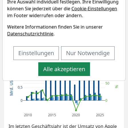
Apple Hospitality REIT
Ihre Auswahl individuell festlegen. Ihre Einwilligung
können Sie jederzeit über die
Cookie-Einstellungen
Fundamentaldaten & Analysen
im Footer widerrufen oder ändern.
Weitere Informationen finden Sie in unserer
Umsatz- und Gewinnentwicklung
Datenschutzrichtlinie
.
von Apple Hospitality REIT
Einstellungen
Nur Notwendige
Nettogewinnmarge
Umsatz
1,5
EBIT
100
Alle akzeptieren
Gewinn
1
Mrd. USD
50
0,5
%
0
0
2010
2015
2020
2025
Im letzten Geschäftsjahr ist der Umsatz von Apple