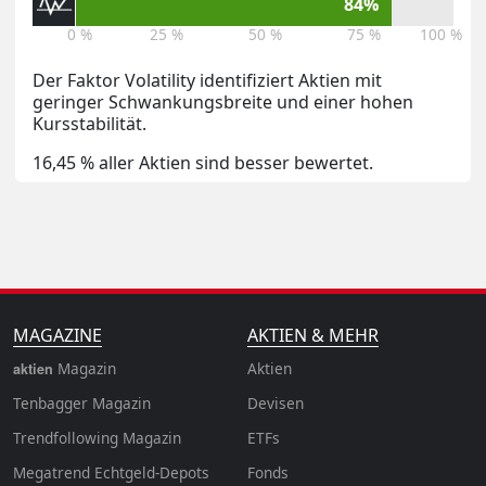
84%
0 %
25 %
50 %
75 %
100 %
Der Faktor Volatility identifiziert Aktien mit
geringer Schwankungsbreite und einer hohen
Kursstabilität.
16,45 % aller Aktien sind besser bewertet.
MAGAZINE
AKTIEN & MEHR
Magazin
Aktien
aktien
Tenbagger Magazin
Devisen
Trendfollowing Magazin
ETFs
Megatrend Echtgeld-Depots
Fonds