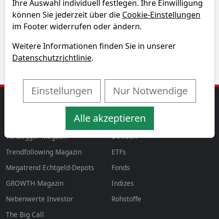
Ihre Auswahl individuell festlegen. Ihre Einwilligung
Entdecken Sie auf einen Blick die Performance der
können Sie jederzeit über die
Cookie-Einstellungen
Brink's Aktie über verschiedene Zeiträume hinweg.
im Footer widerrufen oder ändern.
Weitere Informationen finden Sie in unserer
Datenschutzrichtlinie
.
Einstellungen
Nur Notwendige
MAGAZINE
AKTIEN & MEHR
Alle akzeptieren
Magazin
Aktien
aktien
Tenbagger Magazin
Devisen
Trendfollowing Magazin
ETFs
Megatrend Echtgeld-Depots
Fonds
GROWTH
Magazin
Indizes
Nebenwerte Investor
Rohstoffe
The Big Call