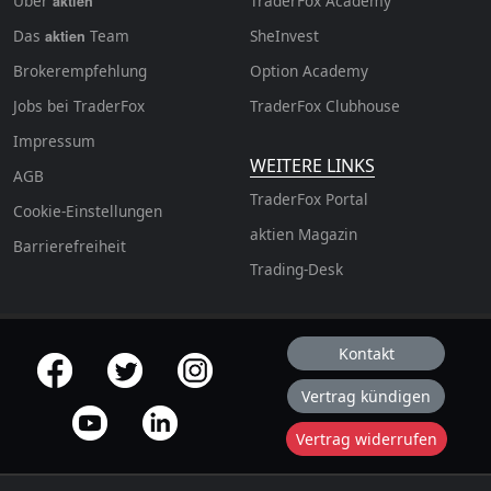
Über
TraderFox Academy
aktien
Das
Team
SheInvest
aktien
Brokerempfehlung
Option Academy
Jobs bei TraderFox
TraderFox Clubhouse
Impressum
WEITERE LINKS
AGB
TraderFox Portal
Cookie-Einstellungen
aktien Magazin
Barrierefreiheit
Trading-Desk
Kontakt
offizielle Social Media-Accounts
Vertrag kündigen
Vertrag widerrufen