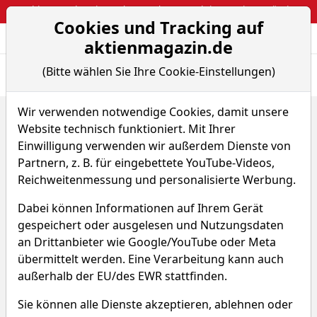
Webinar: So kassierst du trotzdem attraktive Optionsprämien
Cookies und Tracking auf
Aktien- und Arti
Seite
aktienmagazin.de
(Bitte wählen Sie Ihre Cookie-Einstellungen)
Übersicht
News
Charts
Fund.
Peers
Wir verwenden notwendige Cookies, damit unsere
Home
Aktien
Brink's Co.
Renditedreieck
Website technisch funktioniert. Mit Ihrer
Brink's Aktie
Einwilligung verwenden wir außerdem Dienste von
Partnern, z. B. für eingebettete YouTube-Videos,
Reichweitenmessung und personalisierte Werbung.
Watchlist
BCO
WKN 264748
Dabei können Informationen auf Ihrem Gerät
gespeichert oder ausgelesen und Nutzungsdaten
an Drittanbieter wie Google/YouTube oder Meta
übermittelt werden. Eine Verarbeitung kann auch
außerhalb der EU/des EWR stattfinden.
Brink's Renditedreieck
Sie können alle Dienste akzeptieren, ablehnen oder