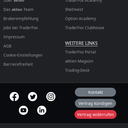
Über
TraderFox Academy
aktien
Das
Team
SheInvest
aktien
Brokerempfehlung
Option Academy
Jobs bei TraderFox
TraderFox Clubhouse
Impressum
WEITERE LINKS
AGB
TraderFox Portal
Cookie-Einstellungen
aktien Magazin
Barrierefreiheit
Trading-Desk
Kontakt
offizielle Social Media-Accounts
Vertrag kündigen
Vertrag widerrufen