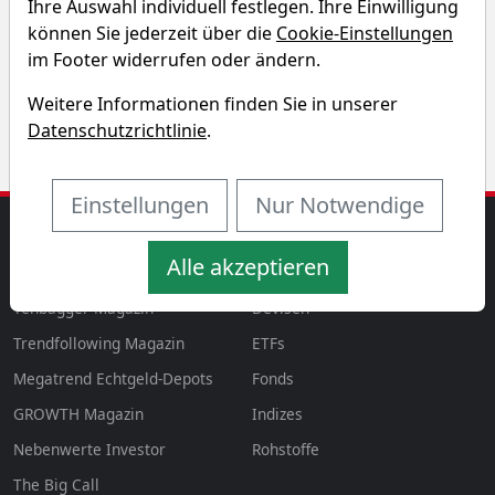
Ihre Auswahl individuell festlegen. Ihre Einwilligung
Entdecken Sie auf einen Blick die Performance der
können Sie jederzeit über die
Cookie-Einstellungen
CorMedix Aktie über verschiedene Zeiträume hinweg.
im Footer widerrufen oder ändern.
Weitere Informationen finden Sie in unserer
Datenschutzrichtlinie
.
Einstellungen
Nur Notwendige
MAGAZINE
AKTIEN & MEHR
Alle akzeptieren
Magazin
Aktien
aktien
Tenbagger Magazin
Devisen
Trendfollowing Magazin
ETFs
Megatrend Echtgeld-Depots
Fonds
GROWTH
Magazin
Indizes
Nebenwerte Investor
Rohstoffe
The Big Call