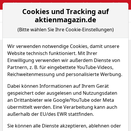
Webinar: So kassierst du trotzdem attraktive Optionsprämien
Cookies und Tracking auf
Aktien- und Arti
Seite
aktienmagazin.de
(Bitte wählen Sie Ihre Cookie-Einstellungen)
Übersicht
News
Charts
Fund.
Peers
Wir verwenden notwendige Cookies, damit unsere
Home
Aktien
CorMedix Inc.
Renditedreieck
Website technisch funktioniert. Mit Ihrer
CorMedix Aktie
Einwilligung verwenden wir außerdem Dienste von
Partnern, z. B. für eingebettete YouTube-Videos,
Reichweitenmessung und personalisierte Werbung.
Watchlist
CRMD
WKN A2PF3G
Dabei können Informationen auf Ihrem Gerät
gespeichert oder ausgelesen und Nutzungsdaten
an Drittanbieter wie Google/YouTube oder Meta
übermittelt werden. Eine Verarbeitung kann auch
außerhalb der EU/des EWR stattfinden.
CorMedix Renditedreieck
Sie können alle Dienste akzeptieren, ablehnen oder