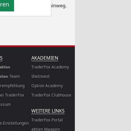
eren
verschiedene Zeiträume hinweg.
S
AKADEMIEN
TraderFox Academy
aktien
Team
SheInvest
ktien
rempfehlung
Option Academy
bei TraderFox
TraderFox Clubhouse
essum
WEITERE LINKS
TraderFox Portal
e-Einstellungen
aktien Magazin