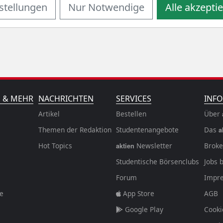
stellungen
Nur Notwendige
Alle akzepti
ie Performance der Discover Financial Services Aktie über 
N & MEHR
NACHRICHTEN
SERVICES
INFO
Artikel
Bestellen
Über
Themen der Redaktion
Studentenangebote
Das
a
Hot Topics
Newsletter
Broke
aktien
Studentische Börsenclubs
Jobs 
Forum
Impr
fe
App Store
AGB
Google Play
Cooki