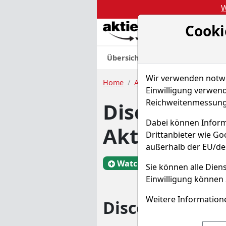
W
Cooki
Akt
Übersicht
Nachrichten
Charts
Wir verwenden notwen
Home
Aktien
Discover Financia
Einwilligung verwend
Reichweitenmessung 
Discover Fin
Dabei können Inform
Aktie
Drittanbieter wie G
außerhalb der EU/de
Watchlist
DC7
Sie können alle Diens
Einwilligung können 
Weitere Informatione
Discover Financ