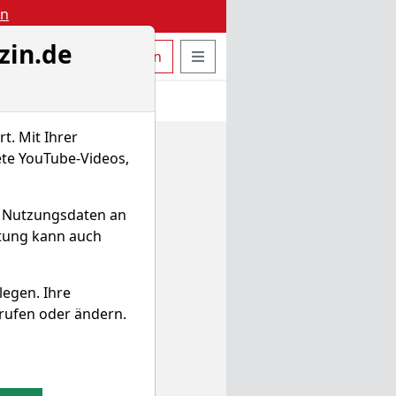
en
zin.de
uche öffnen
Seitennavigation öffnen
t
Bestellen
Login
t. Mit Ihrer
ete YouTube-Videos,
d Nutzungsdaten an
itung kann auch
legen. Ihre
rufen oder ändern.