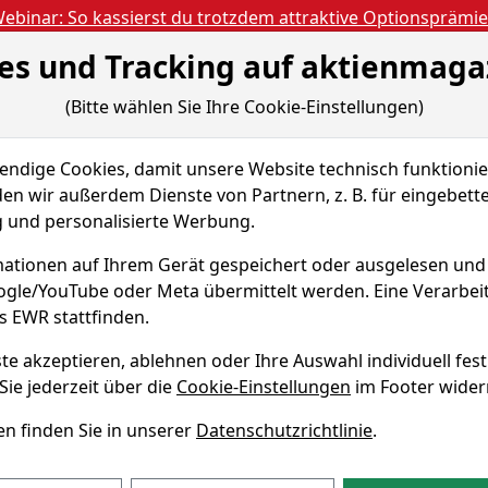
ebinar: So kassierst du trotzdem attraktive Optionsprämi
es und Tracking auf aktienmaga
Aktien- und Artikels
ien
Nachrichten
Magazine
Gratis Accoun
(Bitte wählen Sie Ihre Cookie-Einstellungen)
 & Tools
Fundamentaldaten
Peer Group
dige Cookies, damit unsere Website technisch funktionier
l Services
Renditedreieck
en wir außerdem Dienste von Partnern, z. B. für eingebett
und personalisierte Werbung.
ancial Services
ationen auf Ihrem Gerät gespeichert oder ausgelesen un
oogle/YouTube oder Meta übermittelt werden. Eine Verarbe
s EWR stattfinden.
WKN A0MUES
te akzeptieren, ablehnen oder Ihre Auswahl individuell fest
Sie jederzeit über die
Cookie-Einstellungen
im Footer wider
n finden Sie in unserer
Datenschutzrichtlinie
.
ial Services Renditedreieck