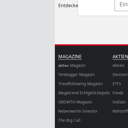
Ein
Entdecken Sie auf einen Blick d
MAGAZINE
AKTIE
Magazin
Aktien
aktien
Tenbagger Magazin
Devisen
Trendfollowing Magazin
ETFs
Megatrend Echtgeld-Depots
Fonds
GROWTH
Magazin
Indizes
Nebenwerte Investor
Rohstof
The Big Call