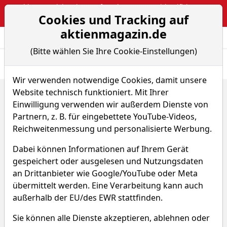
Webinar: Berichtsaison auf Hochtouren – So identifiziert man
Cookies und Tracking auf
Pivotal-News-Points
aktienmagazin.de
Aktien- und Arti
Seite
(Bitte wählen Sie Ihre Cookie-Einstellungen)
Übersicht
News
Charts
Fund.
Peers
Wir verwenden notwendige Cookies, damit unsere
Website technisch funktioniert. Mit Ihrer
Home
Aktien
Kura Oncology Inc.
Sparplan-Simulator
Einwilligung verwenden wir außerdem Dienste von
Kura Oncology Aktie
Partnern, z. B. für eingebettete YouTube-Videos,
Reichweitenmessung und personalisierte Werbung.
Watchlist
KURA
WKN A143UH
Dabei können Informationen auf Ihrem Gerät
gespeichert oder ausgelesen und Nutzungsdaten
an Drittanbieter wie Google/YouTube oder Meta
übermittelt werden. Eine Verarbeitung kann auch
außerhalb der EU/des EWR stattfinden.
Kura Oncology Sparplan-
Sie können alle Dienste akzeptieren, ablehnen oder