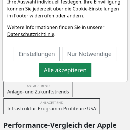
Ihre Auswahl individuell festlegen. Ihre Einwilligung
Vergleichen Sie Fundamentaldaten von Unternehmen
können Sie jederzeit über die
Cookie-Einstellungen
aus dem "Technology" Sektor, der "Solar" Branche und
im Footer widerrufen oder ändern.
den wichtigsten Anlagetrends.
Weitere Informationen finden Sie in unserer
Unsere Anlagetrends werden redaktionell gepflegt. Sie
Datenschutzrichtlinie
.
werden ständig an die wichtigsten Entwicklungen der
Börse angepasst und enthalten die spannendsten
Einstellungen
Nur Notwendige
Aktien die diese Entwicklungen treiben.
Alle akzeptieren
SEKTOR
BRANCHE
ANLAGETREND
Technology
Solar
Solarenergie
ANLAGETREND
Anlage- und Zukunftstrends
ANLAGETREND
Infrastruktur-Programm-Profiteure USA
Performance-Vergleich der Apple