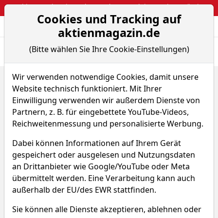
Webinar: So kassierst du trotzdem attraktive Optionsprämien
Cookies und Tracking auf
Aktien- und Arti
Seite
aktienmagazin.de
(Bitte wählen Sie Ihre Cookie-Einstellungen)
Übersicht
News
Charts
Fund.
Peers
Wir verwenden notwendige Cookies, damit unsere
Home
Aktien
Nextpower Inc
Peer-Group Vergleiche
Website technisch funktioniert. Mit Ihrer
Nextpower Aktie
Einwilligung verwenden wir außerdem Dienste von
Partnern, z. B. für eingebettete YouTube-Videos,
Reichweitenmessung und personalisierte Werbung.
Watchlist
NXT
WKN A3D5CW
Dabei können Informationen auf Ihrem Gerät
gespeichert oder ausgelesen und Nutzungsdaten
an Drittanbieter wie Google/YouTube oder Meta
übermittelt werden. Eine Verarbeitung kann auch
außerhalb der EU/des EWR stattfinden.
Die Peer Group von Nextpower
Sie können alle Dienste akzeptieren, ablehnen oder
im Vergleich