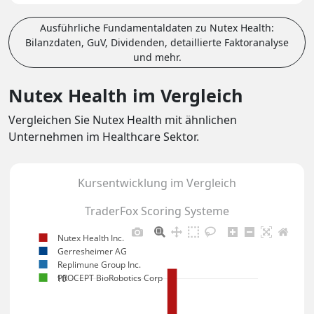
Ausführliche Fundamentaldaten zu Nutex Health:
Bilanzdaten, GuV, Dividenden, detaillierte Faktoranalyse
und mehr.
Nutex Health im Vergleich
Vergleichen Sie Nutex Health mit ähnlichen
Unternehmen im Healthcare Sektor.
Kursentwicklung im Vergleich
TraderFox Scoring Systeme
Nutex Health Inc.
Gerresheimer AG
Replimune Group Inc.
PROCEPT BioRobotics Corp
10