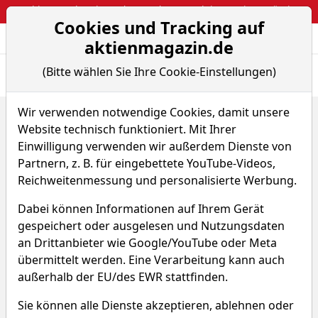
Webinar: So kassierst du trotzdem attraktive Optionsprämien
Cookies und Tracking auf
Aktien- und Arti
Seite
aktienmagazin.de
(Bitte wählen Sie Ihre Cookie-Einstellungen)
Übersicht
News
Charts
Fund.
Peers
Wir verwenden notwendige Cookies, damit unsere
Home
Aktien
Nutex Health Inc.
Website technisch funktioniert. Mit Ihrer
Nutex Health Aktie
Einwilligung verwenden wir außerdem Dienste von
Partnern, z. B. für eingebettete YouTube-Videos,
Reichweitenmessung und personalisierte Werbung.
Watchlist
5LF
WKN A40GEB
Dabei können Informationen auf Ihrem Gerät
144,500 €
+9,89 %
gespeichert oder ausgelesen und Nutzungsdaten
an Drittanbieter wie Google/YouTube oder Meta
Echtzeit-Aktienkurs 07.08.2026, 19:31 Uhr
übermittelt werden. Eine Verarbeitung kann auch
außerhalb der EU/des EWR stattfinden.
Was macht Nutex
Sie können alle Dienste akzeptieren, ablehnen oder