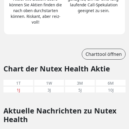
können Sie Aktien finden die
lau­fen­de Call-Spe­ku­la­tion
nach oben durch­star­ten
ge­eig­net zu sein.
können. Riskant, aber reiz­
voll!
Charttool öffnen
Chart der Nutex Health Aktie
1T
1W
3M
6M
1J
3J
5J
10J
Aktuelle Nachrichten zu Nutex
Health