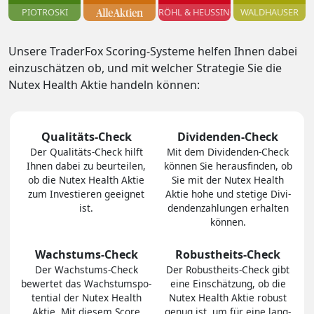
PIOTROSKI
RÖHL & HEUSSINGER
WALDHAUSER
Unsere TraderFox Scoring-Systeme helfen Ihnen dabei
einzuschätzen ob, und mit welcher Strategie Sie die
Nutex Health Aktie handeln können:
Qualitäts-Check
Dividenden-Check
Der Quali­täts-Check hilft
Mit dem Divi­den­den-Check
Ihnen dabei zu be­ur­tei­len,
können Sie heraus­finden, ob
ob die Nutex Health Aktie
Sie mit der Nutex Health
zum In­ves­tie­ren geeig­net
Aktie hohe und stetige Divi­
ist.
den­den­zah­lungen er­hal­ten
können.
Wachstums-Check
Robustheits-Check
Der Wachs­tums-Check
Der Robust­heits-Check gibt
bewertet das Wachs­tums­po­
eine Ein­schät­zung, ob die
ten­tial der Nutex Health
Nutex Health Aktie robust
Aktie. Mit diesem Score
genug ist, um für eine lang­