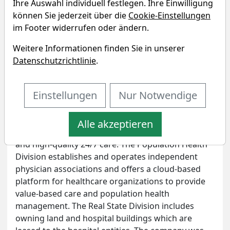
Health?
Ihre Auswahl individuell festlegen. Ihre Einwilligung
können Sie jederzeit über die
Cookie-Einstellungen
Unternehmensprofil
im Footer widerrufen oder ändern.
Nutex Health, Inc. is a technology-enabled
Weitere Informationen finden Sie in unserer
healthcare service. It operates through the
Datenschutzrichtlinie
.
following segments: Hospital Division, Population
Health Management Division, and Real State
Einstellungen
Nur Notwendige
Division. The Hospital Division is involved in
developing and operating a network of micro-
hospitals, specialty hospitals and hospital
Alle akzeptieren
outpatient departments providing comprehensive
and high-quality 24/7 care. The Population Health
Division establishes and operates independent
physician associations and offers a cloud-based
platform for healthcare organizations to provide
value-based care and population health
management. The Real State Division includes
owning land and hospital buildings which are