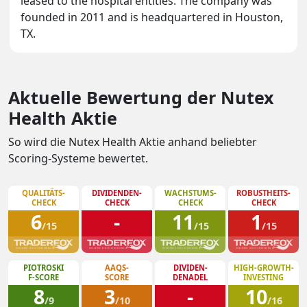
leased to the hospital entities. The company was
founded in 2011 and is headquartered in Houston,
TX.
Aktuelle Bewertung der Nutex
Health Aktie
So wird die Nutex Health Aktie anhand beliebter
Scoring-Systeme bewertet.
QUALITÄTS-
DIVIDENDEN-
WACHSTUMS-
ROBUSTHEITS-
CHECK
CHECK
CHECK
CHECK
6
-
11
1
/15
/15
/15
PIOTROSKI
AAQS-
DIVIDEN-
HIGH-GROWTH-
F-SCORE
SCORE
DENADEL
INVESTING
8
3
-
10
/9
/10
/16