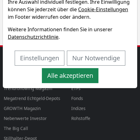
Ihre Auswahl individuell festlegen. Ihre Einwilligung
Schaeffler Aktie über verschiedene Zeiträume hinweg.
können Sie jederzeit über die
Cookie-Einstellungen
im Footer widerrufen oder ändern.
Weitere Informationen finden Sie in unserer
Datenschutzrichtlinie
.
Einstellungen
Nur Notwendige
MAGAZINE
AKTIEN & MEHR
Magazin
Aktien
aktien
Alle akzeptieren
Tenbagger Magazin
Devisen
Trendfollowing Magazin
ETFs
Megatrend Echtgeld-Depots
Fonds
GROWTH
Magazin
Indizes
Nebenwerte Investor
Rohstoffe
The Big Call
Stillhalter-Depot