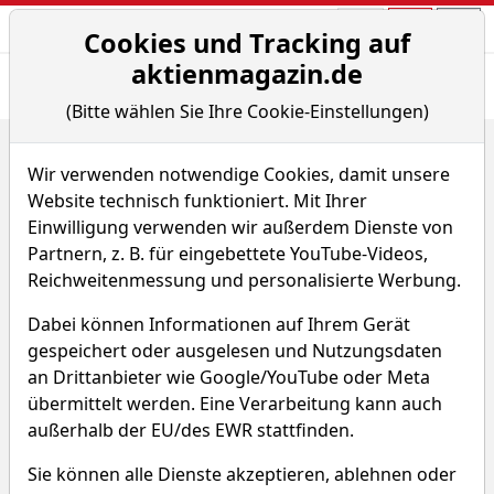
Aktien- und Arti
Seite
Cookies und Tracking auf
aktienmagazin.de
Übersicht
News
Charts
Fund.
Peers
(Bitte wählen Sie Ihre Cookie-Einstellungen)
Home
Aktien
Schaeffler AG
Renditedreieck
Wir verwenden notwendige Cookies, damit unsere
Schaeffler Aktie
Website technisch funktioniert. Mit Ihrer
Einwilligung verwenden wir außerdem Dienste von
Partnern, z. B. für eingebettete YouTube-Videos,
Watchlist
SHA0
WKN SHA001
Reichweitenmessung und personalisierte Werbung.
Dabei können Informationen auf Ihrem Gerät
gespeichert oder ausgelesen und Nutzungsdaten
an Drittanbieter wie Google/YouTube oder Meta
übermittelt werden. Eine Verarbeitung kann auch
Schaeffler Renditedreieck
außerhalb der EU/des EWR stattfinden.
Sie können alle Dienste akzeptieren, ablehnen oder
Entdecken Sie auf einen Blick die Performance der