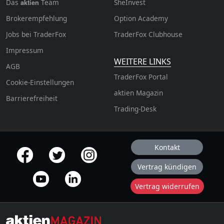
Das
Team
SheInvest
aktien
Brokerempfehlung
Option Academy
Jobs bei TraderFox
TraderFox Clubhouse
Impressum
WEITERE LINKS
AGB
TraderFox Portal
Cookie-Einstellungen
aktien Magazin
Barrierefreiheit
Trading-Desk
Kontakt
offizielle Social Media-Accounts
Vertrag kündigen
Vertrag widerrufen