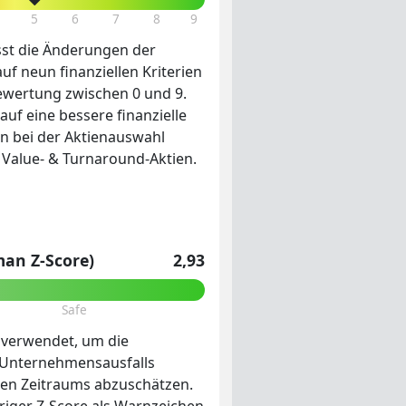
5
6
7
8
9
st die Änderungen der
 auf neun finanziellen Kriterien
ewertung zwischen 0 und 9.
auf eine bessere finanzielle
n bei der Aktienauswahl
ür Value- & Turnaround-Aktien.
man Z-Score)
2,93
Safe
 verwendet, um die
s Unternehmensausfalls
ten Zeitraums abzuschätzen.