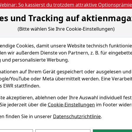
ebinar: So kassierst du trotzdem attraktive Optionsprämi
es und Tracking auf aktienmaga
Aktien- und Artikels
ien
Nachrichten
Magazine
Gratis Accoun
(Bitte wählen Sie Ihre Cookie-Einstellungen)
 & Tools
Fundamentaldaten
Peer Group
dige Cookies, damit unsere Website technisch funktionier
ons International Corporation
Fundamentaldaten
en wir außerdem Dienste von Partnern, z. B. für eingebett
und personalisierte Werbung.
lications
125
ationen auf Ihrem Gerät gespeichert oder ausgelesen un
al Corporation
oogle/YouTube oder Meta übermittelt werden. Eine Verarbe
Echtz
s EWR stattfinden.
te akzeptieren, ablehnen oder Ihre Auswahl individuell fest
Sie jederzeit über die
Cookie-Einstellungen
im Footer wider
WKN A1W5U2
n finden Sie in unserer
Datenschutzrichtlinie
.