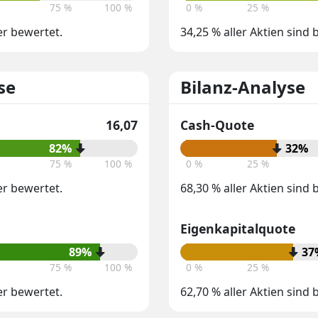
75 %
100 %
0 %
25 %
er bewertet.
34,25 % aller Aktien sind
se
Bilanz-Analyse
16,07
Cash-Quote
82%
32%
75 %
100 %
0 %
25 %
er bewertet.
68,30 % aller Aktien sind
Eigenkapitalquote
89%
37
75 %
100 %
0 %
25 %
er bewertet.
62,70 % aller Aktien sind