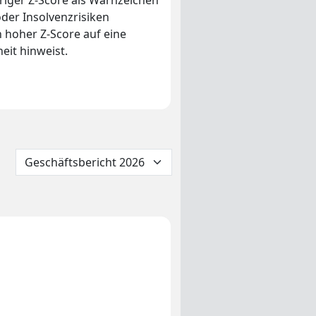
driger Z-Score als Warnzeichen
oder Insolvenzrisiken
n hoher Z-Score auf eine
eit hinweist.