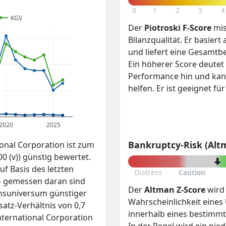
0
1
2
3
4
KGV
Der
Piotroski F-Score
mis
Bilanzqualität. Er basiert
und liefert eine Gesamtb
Ein höherer Score deutet 
Performance hin und kan
helfen. Er ist geeignet f
2020
2025
Bankruptcy-Risk (Alt
ional Corporation ist zum
0 (v)) günstig bewertet.
f Basis des letzten
Distress
Caution
 - gemessen daran sind
Der
Altman Z-Score
wird
ichsuniversum günstiger
Wahrscheinlichkeit eine
atz-Verhältnis von 0,7
innerhalb eines bestimm
nternational Corporation