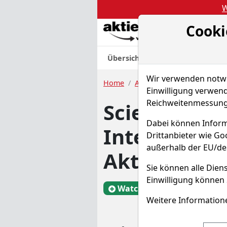
W
Cooki
Akt
Übersicht
Nachrichten
Charts
Wir verwenden notwen
Home
Aktien
Science Applicati
Einwilligung verwend
Reichweitenmessung 
Science App
Dabei können Inform
Internation
Drittanbieter wie G
außerhalb der EU/de
Aktie
Sie können alle Diens
Einwilligung können 
Watchlist
SAIC
Weitere Informatione