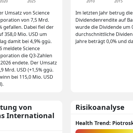
2020
2025
2010
2015
der Umsatz von Science
Im letzten Jahr betrug di
rporation von 7,5 Mrd.
Dividendenrendite auf Bas
gefallen. Dabei fiel der
wurde die Dividende um 0
uf 358,0 Mio. USD um
durchschnittliche Divide
ag damit bei 4,9% ggü.
Jahre beträgt 0,0% und da
26 meldete Science
rporation die Q3-Zahlen
4.2026 endete. Der Umsatz
1,9 Mrd. USD (+1,5% ggü.
winn bei 115,0 Mio. USD
).
rtung von
Risikoanalyse
ns International
Health Trend: Piotrosk