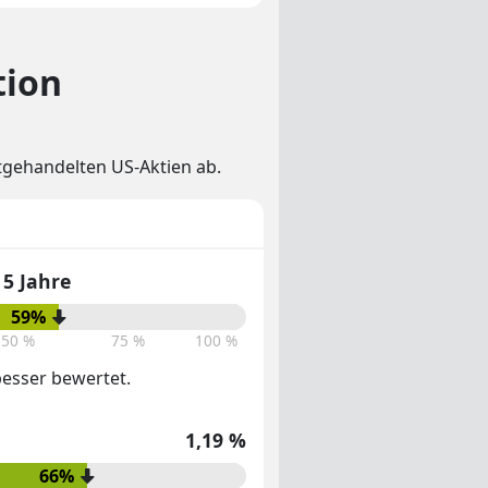
tion
stgehandelten US-Aktien ab.
5 Jahre
59%
50 %
75 %
100 %
 besser bewertet.
1,19 %
66%