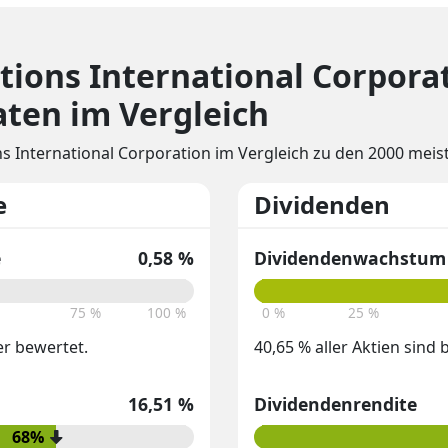
ations International Corpora
ten im Vergleich
ns International Corporation im Vergleich zu den 2000 mei
e
Dividenden
e
0,58 %
Dividendenwachstum 
75 %
100 %
0 %
25 %
er bewertet.
40,65 % aller Aktien sind
16,51 %
Dividendenrendite
68%