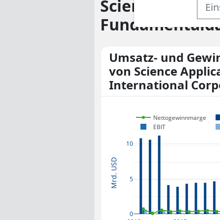
Science Applic
Ein
Fundamentalda
Umsatz- und Gewi
von Science Applic
International Corp
Nettogewinnmarge
EBIT
10
Mrd. USD
5
0