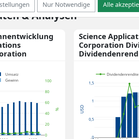
ations International Corpora
stellungen
Nur Notwendige
Alle akzepti
ten & Analysen
nnentwicklung
Science Applicat
ations
Corporation Div
oration
Dividendenrend
Umsatz
Dividendenrendite
Gewinn
100
1,5
80
1
60
USD
%
40
0,5
20
0
0