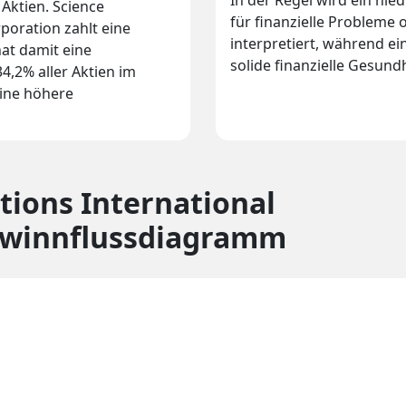
In der Regel wird ein nie
Aktien. Science
für finanzielle Probleme 
rporation zahlt eine
interpretiert, während ei
at damit eine
solide finanzielle Gesundh
4,2% aller Aktien im
ine höhere
tions International
ewinnflussdiagramm