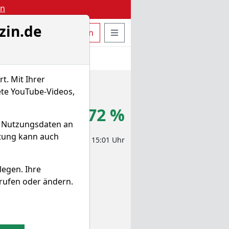
en
zin.de
uche öffnen
Seitennavigation öffnen
t
Bestellen
Login
t. Mit Ihrer
ete YouTube-Videos,
,235 $
+0,72 %
d Nutzungsdaten an
itung kann auch
eit-Aktienkurs 07.08.2026, 15:01 Uhr
legen. Ihre
rufen oder ändern.