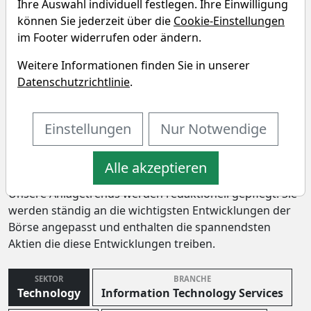
Ihre Auswahl individuell festlegen. Ihre Einwilligung
können Sie jederzeit über die
Cookie-Einstellungen
im Footer widerrufen oder ändern.
Die Peer Group von Science
Weitere Informationen finden Sie in unserer
Applications International
Datenschutzrichtlinie
.
Corporation im Vergleich
Vergleichen Sie Fundamentaldaten von Unternehmen
Einstellungen
Nur Notwendige
aus dem "Technology" Sektor, der "Information
Technology Services" Branche und den wichtigsten
Alle akzeptieren
Anlagetrends.
Unsere Anlagetrends werden redaktionell gepflegt. Sie
werden ständig an die wichtigsten Entwicklungen der
Börse angepasst und enthalten die spannendsten
Aktien die diese Entwicklungen treiben.
SEKTOR
BRANCHE
Technology
Information Technology Services