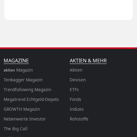
MAGAZINE
AKTIEN & MEHR
Magazin
Aktien
aktien
Tenbagger Magazin
Devisen
Trendfollowing Magazin
ETFs
Megatrend Echtgeld-Depots
Fonds
GROWTH
Magazin
Indizes
Nebenwerte Investor
Rohstoffe
The Big Call