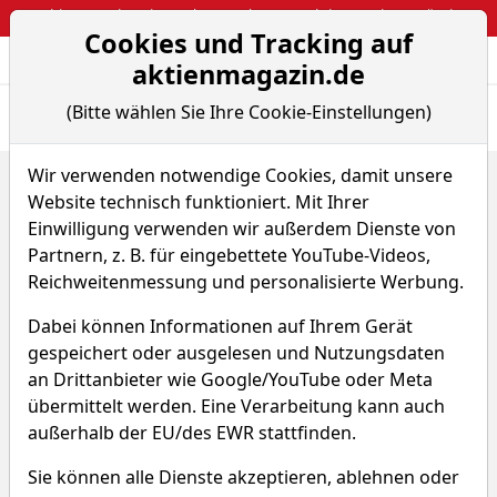
Webinar: So kassierst du trotzdem attraktive Optionsprämien
Cookies und Tracking auf
Aktien- und Arti
Seite
aktienmagazin.de
(Bitte wählen Sie Ihre Cookie-Einstellungen)
Übersicht
News
Charts
Fund.
Peers
Wir verwenden notwendige Cookies, damit unsere
Home
Aktien
Website technisch funktioniert. Mit Ihrer
Science Applications International Corporation
Peer-Group Vergleiche
Einwilligung verwenden wir außerdem Dienste von
Partnern, z. B. für eingebettete YouTube-Videos,
Science Applications
Reichweitenmessung und personalisierte Werbung.
International Corporation
Dabei können Informationen auf Ihrem Gerät
Aktie
gespeichert oder ausgelesen und Nutzungsdaten
an Drittanbieter wie Google/YouTube oder Meta
übermittelt werden. Eine Verarbeitung kann auch
Watchlist
SAIC
WKN A1W5U2
außerhalb der EU/des EWR stattfinden.
Sie können alle Dienste akzeptieren, ablehnen oder