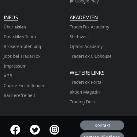
Google Play
INFOS
AKADEMIEN
Über
TraderFox Academy
aktien
Das
Team
SheInvest
aktien
Brokerempfehlung
Option Academy
Jobs bei TraderFox
TraderFox Clubhouse
Impressum
WEITERE LINKS
AGB
TraderFox Portal
Cookie-Einstellungen
aktien Magazin
Barrierefreiheit
Trading-Desk
Kontakt
offizielle Social Media-Accounts