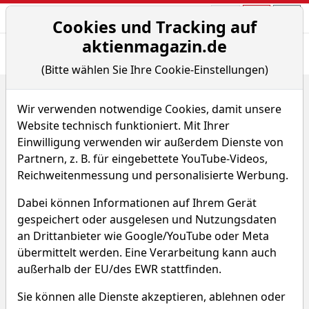
Aktien- und Arti
Seite
Cookies und Tracking auf
aktienmagazin.de
Übersicht
News
Charts
Fund.
Peers
(Bitte wählen Sie Ihre Cookie-Einstellungen)
Home
Aktien
Sciuker Frames S.p.A.
Chart-Tool
Wir verwenden notwendige Cookies, damit unsere
Sciuker Frames Aktie
Website technisch funktioniert. Mit Ihrer
Einwilligung verwenden wir außerdem Dienste von
Partnern, z. B. für eingebettete YouTube-Videos,
Watchlist
3K4
WKN A2JR1Q
Reichweitenmessung und personalisierte Werbung.
Dabei können Informationen auf Ihrem Gerät
gespeichert oder ausgelesen und Nutzungsdaten
an Drittanbieter wie Google/YouTube oder Meta
übermittelt werden. Eine Verarbeitung kann auch
Sciuker Frames Chart
außerhalb der EU/des EWR stattfinden.
Sie können alle Dienste akzeptieren, ablehnen oder
In den letzten 52 Wochen hat die Aktie von Sciuker