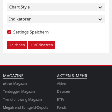
Chart Style
Indikatoren
Settings Speichern
Zeichnen
Zurücksetzen
MAGAZINE
AKTIEN & MEHR
Magazin
Aktien
aktien
Tenbagger Magazin
Devisen
Trendfollowing Magazin
ETFs
Megatrend Echtgeld-Depots
Fonds