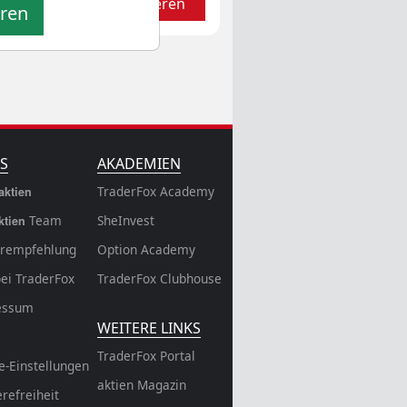
Aktualisieren
eren
S
AKADEMIEN
TraderFox Academy
aktien
Team
SheInvest
ktien
rempfehlung
Option Academy
bei TraderFox
TraderFox Clubhouse
essum
WEITERE LINKS
TraderFox Portal
e-Einstellungen
aktien Magazin
erefreiheit