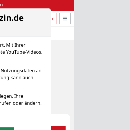
en
zin.de
uche öffnen
Seitennavigation öffnen
t
Bestellen
Login
t. Mit Ihrer
ete YouTube-Videos,
d Nutzungsdaten an
itung kann auch
legen. Ihre
rufen oder ändern.