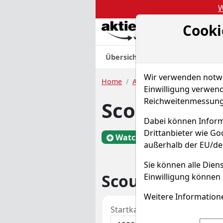
W
Cooki
Akt
Übersicht
Nachrichten
Charts
Wir verwenden notwen
Home
Aktien
Scout Gaming Gr
Einwilligung verwend
Reichweitenmessung 
Scout Gamin
Dabei können Inform
Drittanbieter wie G
Watchlist
SCOUT
außerhalb der EU/de
Sie können alle Diens
Scout Gaming 
Einwilligung können 
Weitere Informatione
Startkapital