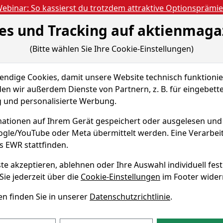
ebinar: So kassierst du trotzdem attraktive Optionsprämi
es und Tracking auf aktienmaga
Aktien- und Artikels
ien
Nachrichten
Magazine
Gratis Accoun
(Bitte wählen Sie Ihre Cookie-Einstellungen)
 & Tools
Fundamentaldaten
Peer Group
dige Cookies, damit unsere Website technisch funktionier
oup AB
Sparplan-Simulator
en wir außerdem Dienste von Partnern, z. B. für eingebett
und personalisierte Werbung.
g Group Aktie
ationen auf Ihrem Gerät gespeichert oder ausgelesen un
oogle/YouTube oder Meta übermittelt werden. Eine Verarbe
WKN A2JADJ
s EWR stattfinden.
te akzeptieren, ablehnen oder Ihre Auswahl individuell fest
Group Sparplan-Simulator
Sie jederzeit über die
Cookie-Einstellungen
im Footer wider
n finden Sie in unserer
Datenschutzrichtlinie
.
monatlicher Sparbetrag
Startdatum wählen