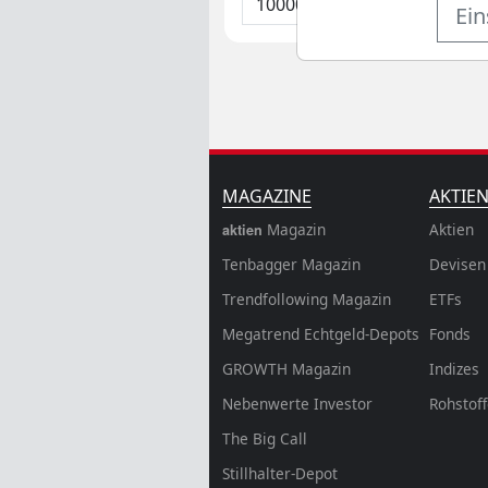
Ein
MAGAZINE
AKTIE
Magazin
Aktien
aktien
Tenbagger Magazin
Devisen
Trendfollowing Magazin
ETFs
Megatrend Echtgeld-Depots
Fonds
GROWTH
Magazin
Indizes
Nebenwerte Investor
Rohstof
The Big Call
Stillhalter-Depot