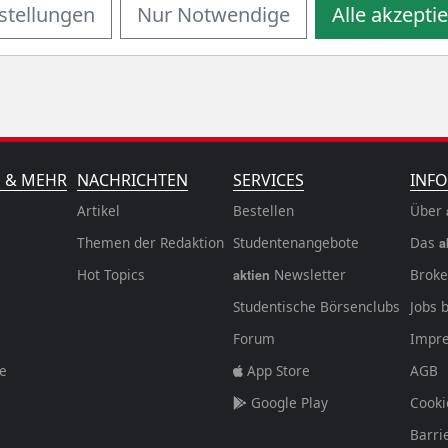
stellungen
Nur Notwendige
Alle akzepti
N & MEHR
NACHRICHTEN
SERVICES
INFO
Artikel
Bestellen
Über
Themen der Redaktion
Studentenangebote
Das
a
Hot Topics
Newsletter
Broke
aktien
Studentische Börsenclubs
Jobs 
Forum
Impr
fe
App Store
AGB
Google Play
Cooki
Barri