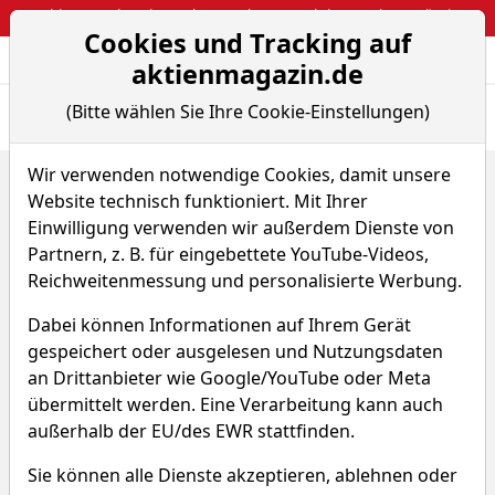
Webinar: So kassierst du trotzdem attraktive Optionsprämien
Cookies und Tracking auf
Aktien- und Arti
Seite
aktienmagazin.de
(Bitte wählen Sie Ihre Cookie-Einstellungen)
Übersicht
News
Charts
Fund.
Peers
Wir verwenden notwendige Cookies, damit unsere
Home
Aktien
Seagen Inc.
Chart-Tool
Website technisch funktioniert. Mit Ihrer
Seagen Aktie
Einwilligung verwenden wir außerdem Dienste von
Partnern, z. B. für eingebettete YouTube-Videos,
Reichweitenmessung und personalisierte Werbung.
Watchlist
SGEN
WKN A2QFAQ
Dabei können Informationen auf Ihrem Gerät
gespeichert oder ausgelesen und Nutzungsdaten
an Drittanbieter wie Google/YouTube oder Meta
übermittelt werden. Eine Verarbeitung kann auch
außerhalb der EU/des EWR stattfinden.
Seagen Chart
Sie können alle Dienste akzeptieren, ablehnen oder