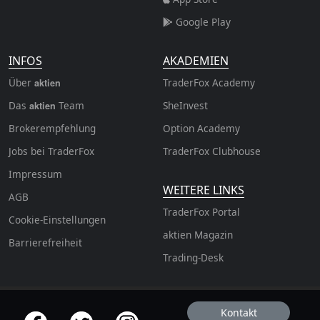
Google Play
INFOS
AKADEMIEN
Über
TraderFox Academy
aktien
Das
Team
SheInvest
aktien
Brokerempfehlung
Option Academy
Jobs bei TraderFox
TraderFox Clubhouse
Impressum
WEITERE LINKS
AGB
TraderFox Portal
Cookie-Einstellungen
aktien Magazin
Barrierefreiheit
Trading-Desk
Kontakt
offizielle Social Media-Accounts