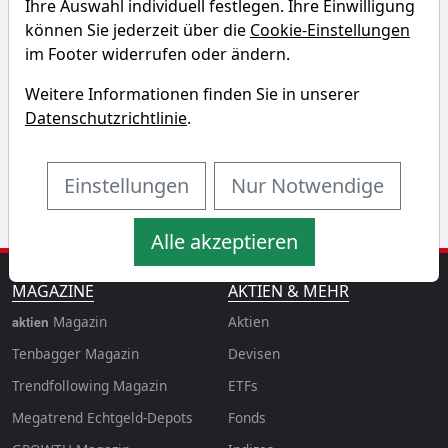
Ihre Auswahl individuell festlegen. Ihre Einwilligung
Renditedreieck
können Sie jederzeit über die
Cookie-Einstellungen
im Footer widerrufen oder ändern.
Entdecken Sie auf einen Blick die Performance der
Seche Environnement Aktie über verschiedene
Weitere Informationen finden Sie in unserer
Zeiträume hinweg.
Datenschutzrichtlinie
.
Einstellungen
Nur Notwendige
Alle akzeptieren
MAGAZINE
AKTIEN & MEHR
Magazin
Aktien
aktien
Tenbagger Magazin
Devisen
Trendfollowing Magazin
ETFs
Megatrend Echtgeld-Depots
Fonds