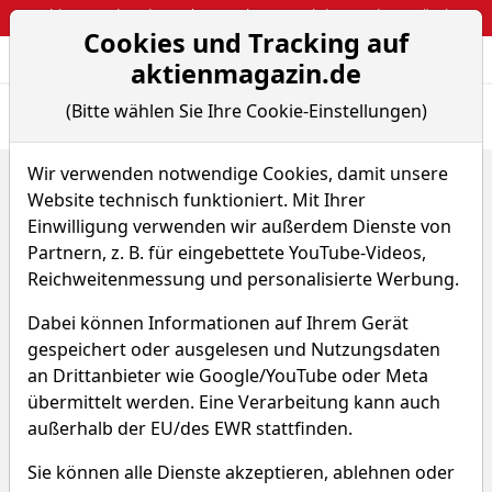
Webinar: So kassierst du trotzdem attraktive Optionsprämien
Cookies und Tracking auf
Aktien- und Arti
Seite
aktienmagazin.de
(Bitte wählen Sie Ihre Cookie-Einstellungen)
Übersicht
News
Charts
Fund.
Peers
Wir verwenden notwendige Cookies, damit unsere
Home
Aktien
Seche Environnement S.A.
Website technisch funktioniert. Mit Ihrer
Renditedreieck
Einwilligung verwenden wir außerdem Dienste von
Seche Environnement Aktie
Partnern, z. B. für eingebettete YouTube-Videos,
Reichweitenmessung und personalisierte Werbung.
Watchlist
SCB
WKN 910933
Dabei können Informationen auf Ihrem Gerät
gespeichert oder ausgelesen und Nutzungsdaten
an Drittanbieter wie Google/YouTube oder Meta
übermittelt werden. Eine Verarbeitung kann auch
außerhalb der EU/des EWR stattfinden.
Seche Environnement
Sie können alle Dienste akzeptieren, ablehnen oder