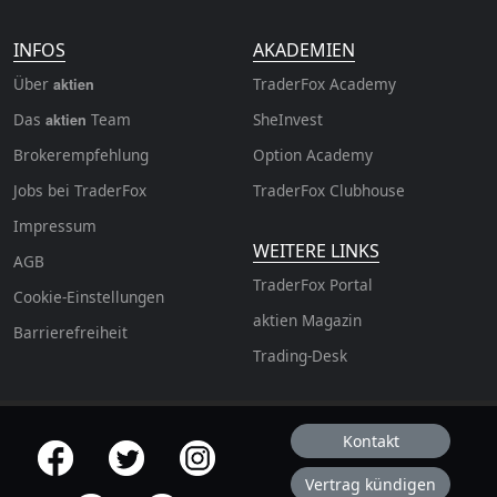
INFOS
AKADEMIEN
Über
TraderFox Academy
aktien
Das
Team
SheInvest
aktien
Brokerempfehlung
Option Academy
Jobs bei TraderFox
TraderFox Clubhouse
Impressum
WEITERE LINKS
AGB
TraderFox Portal
Cookie-Einstellungen
aktien Magazin
Barrierefreiheit
Trading-Desk
Kontakt
offizielle Social Media-Accounts
Vertrag kündigen