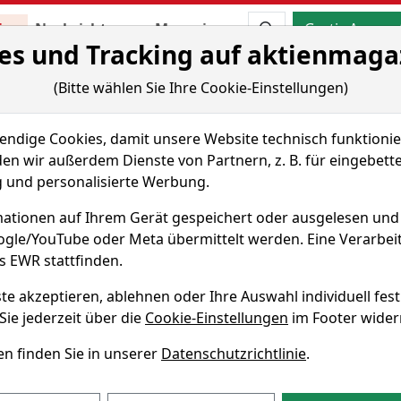
Aktien- und Artikels
ien
Nachrichten
Magazine
Gratis Accoun
es und Tracking auf aktienmaga
 & Tools
Fundamentaldaten
Peer Group
(Bitte wählen Sie Ihre Cookie-Einstellungen)
Chart-Tool
dige Cookies, damit unsere Website technisch funktionier
ktie
en wir außerdem Dienste von Partnern, z. B. für eingebett
und personalisierte Werbung.
ationen auf Ihrem Gerät gespeichert oder ausgelesen un
WKN A14SVV
oogle/YouTube oder Meta übermittelt werden. Eine Verarbe
s EWR stattfinden.
t
te akzeptieren, ablehnen oder Ihre Auswahl individuell fest
Sie jederzeit über die
Cookie-Einstellungen
im Footer wider
 Aktie von Sensorion S.A. eine Rendite von -10,8% erzielt –
n finden Sie in unserer
Datenschutzrichtlinie
.
rperformt. In den vergangenen vier Wochen lag die Rendit
52-Wochenhoch am 13.03.2026 bei 0,81 EUR. Derzeitig notiert