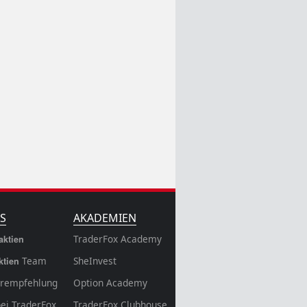
S
AKADEMIEN
TraderFox Academy
aktien
Team
SheInvest
ktien
rempfehlung
Option Academy
bei TraderFox
TraderFox Clubhouse