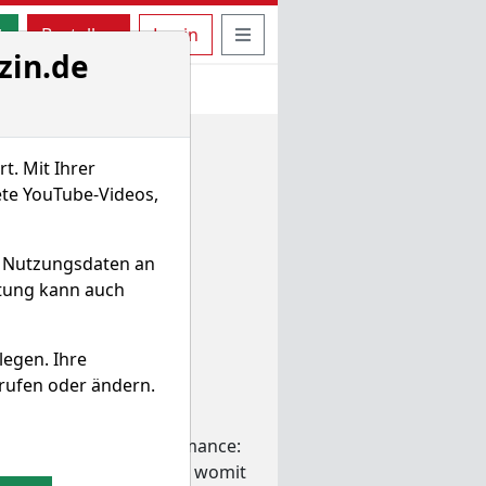
uche öffnen
Seitennavigation öffnen
t
Bestellen
Login
zin.de
t. Mit Ihrer
ete YouTube-Videos,
d Nutzungsdaten an
itung kann auch
legen. Ihre
rufen oder ändern.
 und hat damit den
e bei 10,9% (Outperformance:
 der Preis bei 0,29 EUR, womit