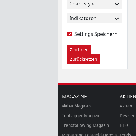
Chart Style
Indikatoren
Settings Speichern
Zeichnen
Zurücksetzen
MAGAZINE
AKTIE
Magazin
Aktien
aktien
Tenbagger Magazin
Devisen
Trendfollowing Magazin
ETFs
Megatrend Echtgeld-Depots
Fonds