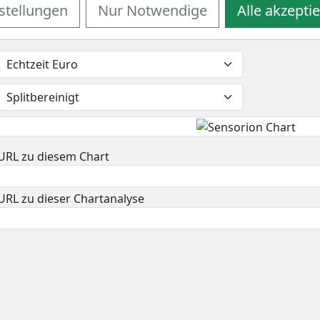
m 52-Wochenhoch befindet. Das 52-Wochentief markierte die
stellungen
Nur Notwendige
Alle akzepti
tie auf 0,29 EUR erholen und damit um 28,9% seit Tief zuleg
URL zu diesem Chart
URL zu dieser Chartanalyse