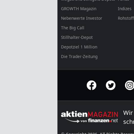
GROWTH
Magazin
Indizes
Nebenwerte Investor
Rohstof
The Big Call
Stillhalter-Depot
Depotziel 1 Million
Die Trader-Zeitung
offizielle Social Media-Accounts
Wir
sch