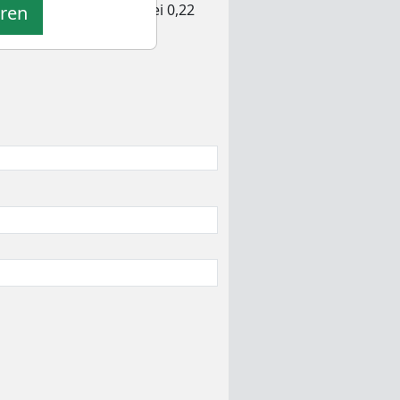
 Aktie am 26.06.2026 bei 0,22
eren
en.