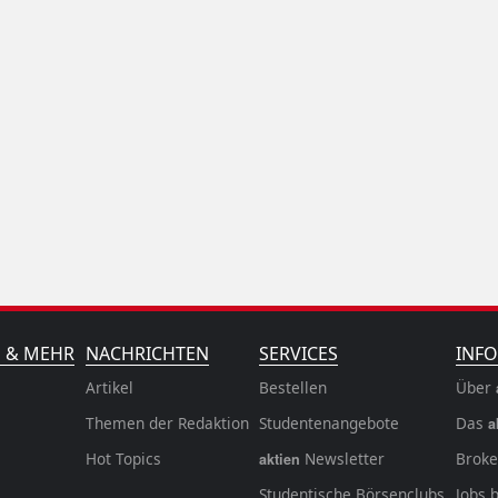
N & MEHR
NACHRICHTEN
SERVICES
INFO
Artikel
Bestellen
Über
Themen der Redaktion
Studentenangebote
Das
a
Hot Topics
Newsletter
Broke
aktien
Studentische Börsenclubs
Jobs 