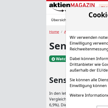
Akt
Cooki
Übersicht
Nachrichten
Charts
Home
Aktien
Sensorion S.A.
Wir verwenden notwen
Sensorion A
Einwilligung verwend
Reichweitenmessung 
Dabei können Inform
Watchlist
RFM
Drittanbieter wie G
außerhalb der EU/de
Sensorion Char
Sie können alle Diens
Einwilligung können 
In den letzten 52 Wochen hat die
Weitere Informatione
Vergleichsindex um -18,8% unde
6,9%). Die Aktie markierte das 