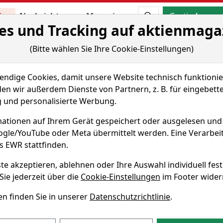
Aktien- und Artikels
ien
Nachrichten
Magazine
Gratis Accoun
es und Tracking auf aktienmaga
 & Tools
Fundamentaldaten
Peer Group
(Bitte wählen Sie Ihre Cookie-Einstellungen)
Chart-Tool
dige Cookies, damit unsere Website technisch funktionier
 Aktie
en wir außerdem Dienste von Partnern, z. B. für eingebett
und personalisierte Werbung.
ationen auf Ihrem Gerät gespeichert oder ausgelesen un
WKN 899328
oogle/YouTube oder Meta übermittelt werden. Eine Verarbe
s EWR stattfinden.
art
te akzeptieren, ablehnen oder Ihre Auswahl individuell fest
Sie jederzeit über die
Cookie-Einstellungen
im Footer wider
e Aktie von Serco Group PLC eine Rendite von 15,9% erzielt
n finden Sie in unserer
Datenschutzrichtlinie
.
performt. In den vergangenen vier Wochen lag die Rendite
 52-Wochenhoch am 12.03.2026 bei 3,26 GBP. Derzeitig notier