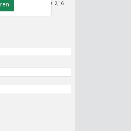
 Aktie am 28.08.2025 bei 2,16
eren
en.