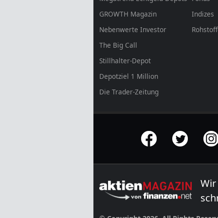
GROWTH
Magazin
Indizes
Nebenwerte Investor
Rohstof
The Big Call
Stillhalter-Depot
Depotziel 1 Million
Die Trader-Zeitung
offizielle Social Media-Accounts
Wir
sch