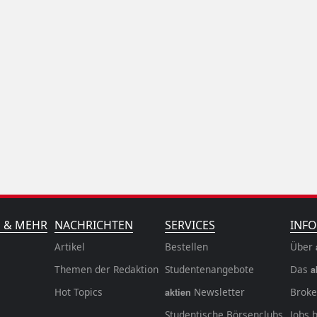
N & MEHR
NACHRICHTEN
SERVICES
INFO
Artikel
Bestellen
Über
Themen der Redaktion
Studentenangebote
Das
a
Hot Topics
Newsletter
Broke
aktien
Studentische Börsenclubs
Jobs 