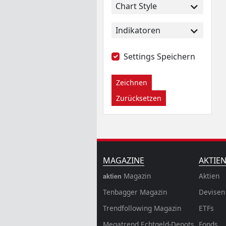
Chart Style
Indikatoren
Settings Speichern
Zeichnen
Zurücksetzen
MAGAZINE
AKTIE
Magazin
Aktien
aktien
Tenbagger Magazin
Devisen
Trendfollowing Magazin
ETFs
Megatrend Echtgeld-Depots
Fonds