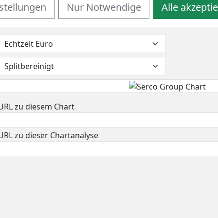
m 52-Wochenhoch befindet. Das 52-Wochentief markierte die
stellungen
Nur Notwendige
Alle akzepti
tie auf 2,61 GBP erholen und damit um 20,9% seit Tief zuleg
URL zu diesem Chart
URL zu dieser Chartanalyse