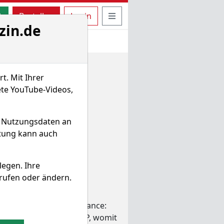
uche öffnen
Seitennavigation öffnen
t
Bestellen
Login
zin.de
t. Mit Ihrer
ete YouTube-Videos,
d Nutzungsdaten an
itung kann auch
legen. Ihre
rufen oder ändern.
 – und hat damit den
 bei 14,3% (Outperformance:
t der Preis bei 2,61 GBP, womit