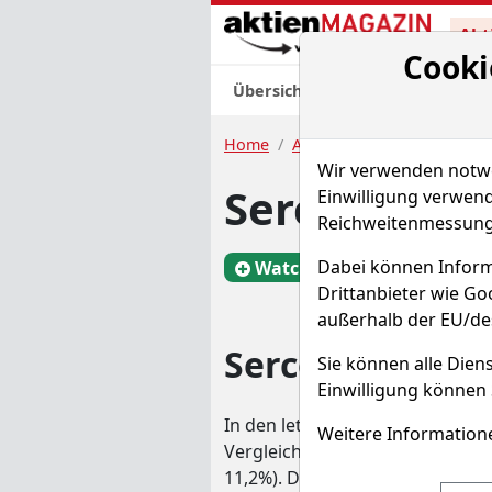
Akt
Cooki
Übersicht
Nachrichten
Charts
Home
Aktien
Serco Group PLC
Wir verwenden notwen
Serco Group
Einwilligung verwend
Reichweitenmessung 
Dabei können Inform
Watchlist
SEO
Drittanbieter wie G
außerhalb der EU/de
Serco Group Ch
Sie können alle Diens
Einwilligung können 
In den letzten 52 Wochen hat di
Weitere Informatione
Vergleichsindex um -3,3% under
11,2%). Die Aktie markierte das