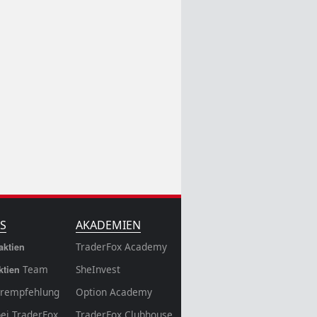
S
AKADEMIEN
TraderFox Academy
aktien
Team
SheInvest
ktien
rempfehlung
Option Academy
bei TraderFox
TraderFox Clubhouse