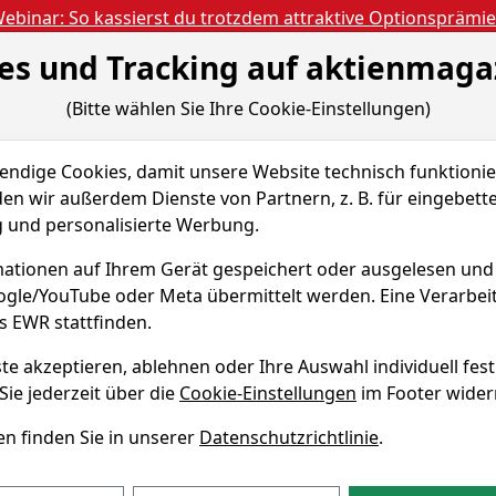
ebinar: So kassierst du trotzdem attraktive Optionsprämi
es und Tracking auf aktienmaga
Aktien- und Artikels
ien
Nachrichten
Magazine
Gratis Accoun
(Bitte wählen Sie Ihre Cookie-Einstellungen)
 & Tools
Fundamentaldaten
Peer Group
dige Cookies, damit unsere Website technisch funktionier
ichten
en wir außerdem Dienste von Partnern, z. B. für eingebett
und personalisierte Werbung.
ationen auf Ihrem Gerät gespeichert oder ausgelesen un
oogle/YouTube oder Meta übermittelt werden. Eine Verarbe
KN 914993
s EWR stattfinden.
te akzeptieren, ablehnen oder Ihre Auswahl individuell fest
ichten zu SES
Sie jederzeit über die
Cookie-Einstellungen
im Footer wider
n finden Sie in unserer
Datenschutzrichtlinie
.