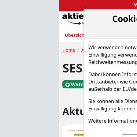
W
Cooki
Akt
Übersicht
Nachrichten
Charts
Wir verwenden notwen
Home
Aktien
SES S.A.
Nachr
Einwilligung verwend
Reichweitenmessung 
SES Aktie
Dabei können Inform
Drittanbieter wie G
Watchlist
SES
W
außerhalb der EU/de
Sie können alle Diens
Aktuelle Nachr
Einwilligung können 
Weitere Informatione