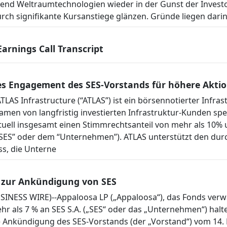
nd Weltraumtechnologien wieder in der Gunst der Investore
ch signifikante Kursanstiege glänzen. Gründe liegen darin,
Earnings Call Transcript
es Engagement des SES-Vorstands für höhere Akti
S Infrastructure (“ATLAS”) ist ein börsennotierter Infrast
en von langfristig investierten Infrastruktur-Kunden spezi
tuell insgesamt einen Stimmrechtsanteil von mehr als 10% 
 (“SES” oder dem “Unternehmen”). ATLAS unterstützt den dur
ss, die Unterne
 zur Ankündigung von SES
SINESS WIRE)--Appaloosa LP („Appaloosa“), das Fonds verwa
ehr als 7 % an SES S.A. („SES“ oder das „Unternehmen“) halt
ie Ankündigung des SES-Vorstands (der „Vorstand“) vom 14. 