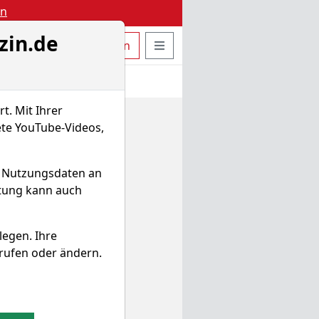
en
zin.de
uche öffnen
Seitennavigation öffnen
t
Bestellen
Login
t. Mit Ihrer
ete YouTube-Videos,
d Nutzungsdaten an
itung kann auch
legen. Ihre
rufen oder ändern.