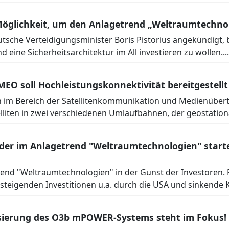
e Möglichkeit, um den Anlagetrend „Weltraumtechno
tsche Verteidigungsminister Boris Pistorius angekündigt, 
eine Sicherheitsarchitektur im All investieren zu wollen....
r MEO soll Hochleistungskonnektivität bereitgestell
en im Bereich der Satellitenkommunikation und Medienübertr
elliten in zwei verschiedenen Umlaufbahnen, der geostation
ader im Anlagetrend "Weltraumtechnologien" start
nd "Weltraumtechnologien" in der Gunst der Investoren. 
eigenden Investitionen u.a. durch die USA und sinkende Ko
lisierung des O3b mPOWER-Systems steht im Fokus!