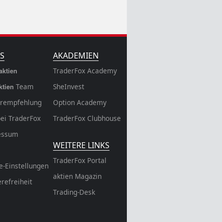
S
AKADEMIEN
TraderFox Academy
aktien
Team
SheInvest
ktien
rempfehlung
Option Academy
bei TraderFox
TraderFox Clubhouse
essum
WEITERE LINKS
TraderFox Portal
e-Einstellungen
aktien Magazin
erefreiheit
Trading-Desk