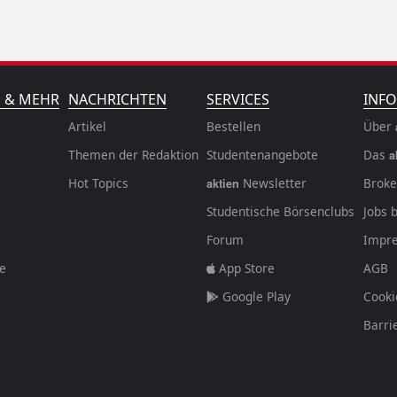
N & MEHR
NACHRICHTEN
SERVICES
INFO
Artikel
Bestellen
Über
Themen der Redaktion
Studentenangebote
Das
a
Hot Topics
Newsletter
Broke
aktien
Studentische Börsenclubs
Jobs 
Forum
Impr
fe
App Store
AGB
Google Play
Cooki
Barri