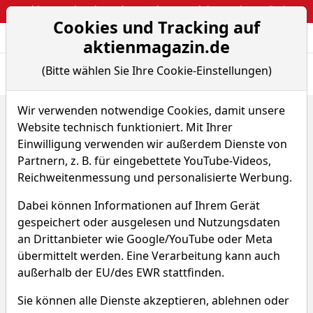
Webinar: So kassierst du trotzdem attraktive Optionsprämien
Cookies und Tracking auf
Aktien- und Arti
Seite
aktienmagazin.de
(Bitte wählen Sie Ihre Cookie-Einstellungen)
Übersicht
News
Charts
Fund.
Peers
Wir verwenden notwendige Cookies, damit unsere
Home
Aktien
Seven & I Holdings Co. Ltd.
Chart-Tool
Website technisch funktioniert. Mit Ihrer
Seven & I Holdings Aktie
Einwilligung verwenden wir außerdem Dienste von
Partnern, z. B. für eingebettete YouTube-Videos,
Reichweitenmessung und personalisierte Werbung.
Watchlist
S6M
WKN A0F7DY
Dabei können Informationen auf Ihrem Gerät
gespeichert oder ausgelesen und Nutzungsdaten
an Drittanbieter wie Google/YouTube oder Meta
übermittelt werden. Eine Verarbeitung kann auch
außerhalb der EU/des EWR stattfinden.
Seven & I Holdings Chart
Sie können alle Dienste akzeptieren, ablehnen oder