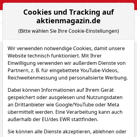
Webinar: So kassierst du trotzdem attraktive Optionsprämien
Cookies und Tracking auf
Aktien- und Arti
Seite
aktienmagazin.de
(Bitte wählen Sie Ihre Cookie-Einstellungen)
Übersicht
News
Charts
Fund.
Peers
Wir verwenden notwendige Cookies, damit unsere
Home
Aktien
SFL Corp. Ltd.
Fundamentaldaten
Website technisch funktioniert. Mit Ihrer
SFL Aktie
Einwilligung verwenden wir außerdem Dienste von
Partnern, z. B. für eingebettete YouTube-Videos,
Reichweitenmessung und personalisierte Werbung.
Watchlist
SFL
WKN A2PU2X
Dabei können Informationen auf Ihrem Gerät
11,869 $
-2,23 %
gespeichert oder ausgelesen und Nutzungsdaten
an Drittanbieter wie Google/YouTube oder Meta
Echtzeit-Aktienkurs 05.08.2026, 19:59 Uhr
übermittelt werden. Eine Verarbeitung kann auch
außerhalb der EU/des EWR stattfinden.
SFL Fundamentaldaten &
Sie können alle Dienste akzeptieren, ablehnen oder