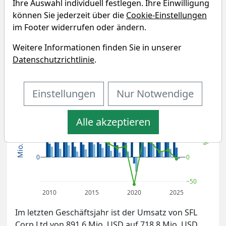
Ihre Auswahl individuell festlegen. Ihre Einwilligung
Analysen
können Sie jederzeit über die
Cookie-Einstellungen
im Footer widerrufen oder ändern.
Umsatz- und Gewinnentwicklung
Weitere Informationen finden Sie in unserer
von SFL
Datenschutzrichtlinie
.
Nettogewinnmarge
Einstellungen
Nur Notwendige
Umsatz
EBIT
100
Gewinn
Alle akzeptieren
500
Mio. USD
50
%
0
0
−50
2010
2015
2020
2025
Im letzten Geschäftsjahr ist der Umsatz von SFL
Corp Ltd von 891,6 Mio. USD auf 718,8 Mio. USD