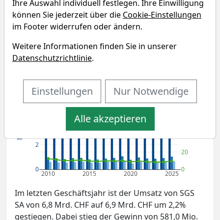
Ihre Auswahl individuell festlegen. Ihre Einwilligung
können Sie jederzeit über die
Cookie-Einstellungen
Umsatz- und Gewinnentwicklung
im Footer widerrufen oder ändern.
von SGS
Weitere Informationen finden Sie in unserer
Datenschutzrichtlinie
.
Nettogewinnmarge
Umsatz
100
EBIT
Einstellungen
Nur Notwendige
6
Gewinn
80
Mrd. CHF
Alle akzeptieren
60
4
%
40
2
20
0
0
2010
2015
2020
2025
Im letzten Geschäftsjahr ist der Umsatz von SGS
SA von 6,8 Mrd. CHF auf 6,9 Mrd. CHF um 2,2%
gestiegen. Dabei stieg der Gewinn von 581,0 Mio.