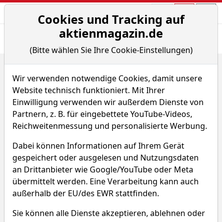
Aktien- und Arti
Seite
Cookies und Tracking auf
aktienmagazin.de
Übersicht
News
Charts
Fund.
Peers
(Bitte wählen Sie Ihre Cookie-Einstellungen)
Home
Aktien
SGS SA
Fundamentaldaten
Wir verwenden notwendige Cookies, damit unsere
SGS Aktie
Website technisch funktioniert. Mit Ihrer
Einwilligung verwenden wir außerdem Dienste von
Partnern, z. B. für eingebettete YouTube-Videos,
Watchlist
SGSN
WKN A3D68K
Reichweitenmessung und personalisierte Werbung.
96,624 CHF
-1,20 %
Dabei können Informationen auf Ihrem Gerät
gespeichert oder ausgelesen und Nutzungsdaten
Echtzeit-Aktienkurs 06.08.2026, 16:11 Uhr
an Drittanbieter wie Google/YouTube oder Meta
übermittelt werden. Eine Verarbeitung kann auch
außerhalb der EU/des EWR stattfinden.
SGS Fundamentaldaten &
Sie können alle Dienste akzeptieren, ablehnen oder
Analysen