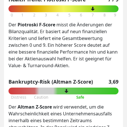
0
1
2
3
4
5
6
7
8
9
Der
Piotroski F-Score
misst die Änderungen der
Bilanzqualität. Er basiert auf neun finanziellen
Kriterien und liefert eine Gesamtbewertung
zwischen 0 und 9. Ein höherer Score deutet auf
eine bessere finanzielle Performance hin und kann
bei der Aktienauswahl helfen. Er ist geeignet für
Value- & Turnaround-Aktien.
Bankruptcy-Risk (Altman Z-Score)
3,69
Distress
Caution
Safe
Der
Altman Z-Score
wird verwendet, um die
Wahrscheinlichkeit eines Unternehmensausfalls
innerhalb eines bestimmten Zeitraums