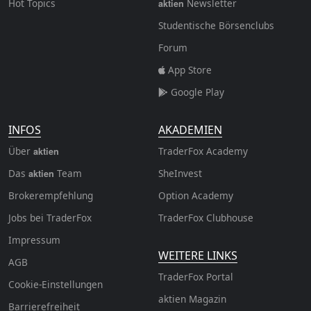
Hot Topics
Newsletter
aktien
Studentische Börsenclubs
Forum
App Store
Google Play
INFOS
AKADEMIEN
Über
TraderFox Academy
aktien
Das
Team
SheInvest
aktien
Brokerempfehlung
Option Academy
Jobs bei TraderFox
TraderFox Clubhouse
Impressum
WEITERE LINKS
AGB
TraderFox Portal
Cookie-Einstellungen
aktien Magazin
Barrierefreiheit