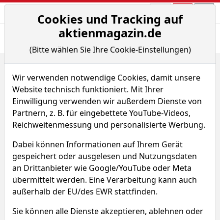
Aktien- und Arti
Seite
Cookies und Tracking auf
aktienmagazin.de
Übersicht
News
Charts
Fund.
Peers
(Bitte wählen Sie Ihre Cookie-Einstellungen)
Home
Aktien
Shanghai Haohai Biological Technology Co. Ltd.
Wir verwenden notwendige Cookies, damit unsere
Chart-Tool
Website technisch funktioniert. Mit Ihrer
Einwilligung verwenden wir außerdem Dienste von
Shanghai Haohai Biological
Partnern, z. B. für eingebettete YouTube-Videos,
Technology Aktie
Reichweitenmessung und personalisierte Werbung.
Dabei können Informationen auf Ihrem Gerät
Watchlist
5HB
WKN A14SA6
gespeichert oder ausgelesen und Nutzungsdaten
an Drittanbieter wie Google/YouTube oder Meta
übermittelt werden. Eine Verarbeitung kann auch
außerhalb der EU/des EWR stattfinden.
Sie können alle Dienste akzeptieren, ablehnen oder