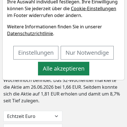
Shanghai Haohai Biological
Ihre Auswahl individuell festlegen. Ihre Einwilligung
können Sie jederzeit über die
Cookie-Einstellungen
Technology Chart
im Footer widerrufen oder ändern.
In den letzten 52 Wochen hat die Aktie von Shanghai
Weitere Informationen finden Sie in unserer
Haohai Biological Technology Co. Ltd. eine Rendite von
Datenschutzrichtlinie
.
-41,8% erzielt – und hat damit den Vergleichsindex um
-49,9% underperformt. In den vergangenen vier
Einstellungen
Nur Notwendige
Wochen lag die Rendite bei 4,3% (Outperformance:
0,3%). Die Aktie markierte das 52-Wochenhoch am
19.08.2025 bei 3,24 EUR. Derzeitig notiert der Preis bei
Alle akzeptieren
1,81 EUR, womit sich die Aktie 44,3% unter ihrem 52-
Wochenhoch befindet. Das 52-Wochentief markierte
die Aktie am 26.06.2026 bei 1,66 EUR. Seitdem konnte
sich die Aktie auf 1,81 EUR erholen und damit um 8,7%
seit Tief zulegen.