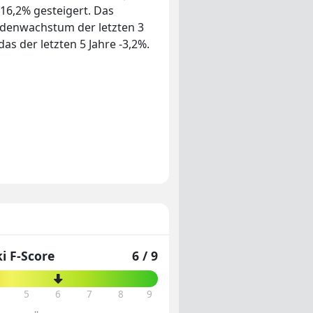
16,2% gesteigert. Das
ndenwachstum der letzten 3
as der letzten 5 Jahre -3,2%.
i F-Score
6 / 9
5
6
7
8
9