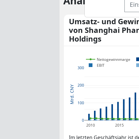
Analysen
Ein
Umsatz- und Gewi
von Shanghai Pha
Holdings
Nettogewinnmarge
EBIT
300
200
Mrd. CNY
100
0
2010
2015
Im letzten Geschäftsjahr ist