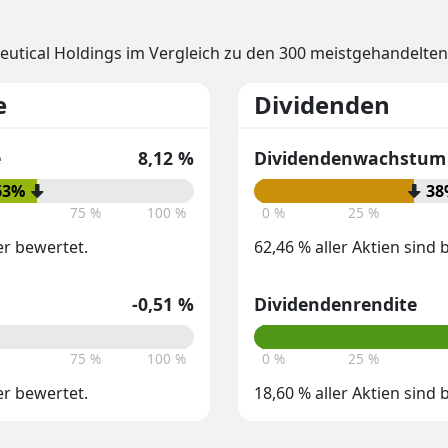
utical Holdings im Vergleich zu den 300 meistgehandelten
e
Dividenden
e
8,12 %
Dividendenwachstum 
63%
38
75 %
100 %
0 %
25 %
er bewertet.
62,46 % aller Aktien sind
-0,51 %
Dividendenrendite
75 %
100 %
0 %
25 %
er bewertet.
18,60 % aller Aktien sind