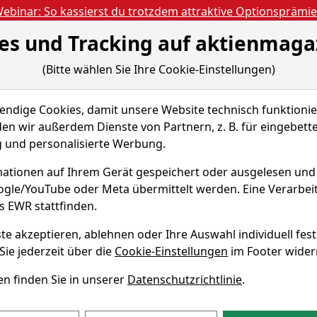
ebinar: So kassierst du trotzdem attraktive Optionsprämi
es und Tracking auf aktienmaga
Aktien- und Artikels
ien
Nachrichten
Magazine
Gratis Accoun
(Bitte wählen Sie Ihre Cookie-Einstellungen)
 & Tools
Fundamentaldaten
Peer Group
dige Cookies, damit unsere Website technisch funktionier
eutical Holdings Co.
Fundamentaldaten
en wir außerdem Dienste von Partnern, z. B. für eingebett
und personalisierte Werbung.
armaceutical
ationen auf Ihrem Gerät gespeichert oder ausgelesen un
tie
oogle/YouTube oder Meta übermittelt werden. Eine Verarbe
Echtz
s EWR stattfinden.
WKN A1JAWQ
te akzeptieren, ablehnen oder Ihre Auswahl individuell fest
Sie jederzeit über die
Cookie-Einstellungen
im Footer wider
n finden Sie in unserer
Datenschutzrichtlinie
.
maceutical Holdings Fundam