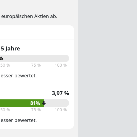
 europäischen Aktien ab.
5 Jahre
%
50 %
75 %
100 %
 besser bewertet.
3,97 %
81%
50 %
75 %
100 %
 besser bewertet.