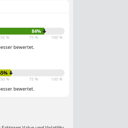
84%
50 %
75 %
100 %
 besser bewertet.
55%
50 %
75 %
100 %
 besser bewertet.
Faktoren Value und Volatility