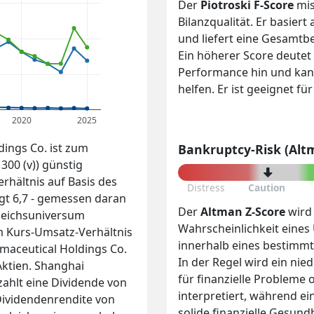
Der
Piotroski F-Score
mis
Bilanzqualität. Er basiert
und liefert eine Gesamtb
Ein höherer Score deutet 
Performance hin und kan
helfen. Er ist geeignet f
2020
2025
ings Co. ist zum
Bankruptcy-Risk (Alt
300 (v)) günstig
rhältnis auf Basis des
Distress
Caution
ägt 6,7 - gemessen daran
Der
Altman Z-Score
wird
gleichsuniversum
Wahrscheinlichkeit eine
m Kurs-Umsatz-Verhältnis
innerhalb eines bestimm
maceutical Holdings Co.
In der Regel wird ein nie
Aktien. Shanghai
für finanzielle Probleme 
zahlt eine Dividende von
interpretiert, während ei
Dividendenrendite von
solide finanzielle Gesundh