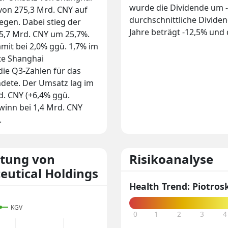
wurde die Dividende um -
von 275,3 Mrd. CNY auf
durchschnittliche Divide
egen. Dabei stieg der
Jahre beträgt -12,5% und d
5,7 Mrd. CNY um 25,7%.
it bei 2,0% ggü. 1,7% im
te Shanghai
die Q3-Zahlen für das
ndete. Der Umsatz lag im
d. CNY (+6,4% ggü.
winn bei 1,4 Mrd. CNY
.
rtung von
Risikoanalyse
utical Holdings
Health Trend: Piotrosk
KGV
0
1
2
3
4