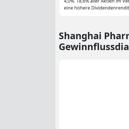
4,0%. 18,6% aller Aktien im 
eine höhere Dividendenrendit
Shanghai Pharm
Gewinnflussd