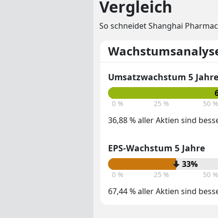
Vergleich
So schneidet Shanghai Pharmace
Wachstumsanalys
Umsatzwachstum 5 Jahr
0 %
25 %
50 %
36,88 % aller Aktien sind bess
EPS-Wachstum 5 Jahre
33%
0 %
25 %
50 %
67,44 % aller Aktien sind bess