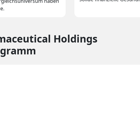
Vergleichsuniversum haben
e.
aceutical Holdings
iagramm