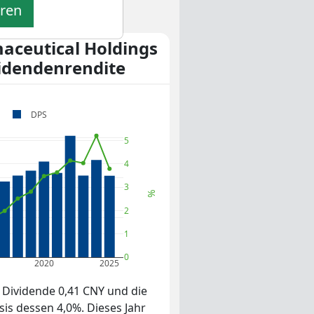
eren
aceutical Holdings
idendenrendite
DPS
5
4
3
%
2
1
0
2020
2025
e Dividende 0,41 CNY und die
is dessen 4,0%. Dieses Jahr