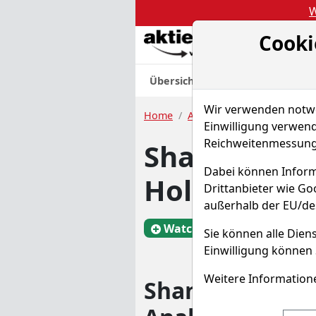
W
Cooki
Akt
Übersicht
Nachrichten
Charts
Wir verwenden notwen
Home
Aktien
Shanghai Pharmac
Einwilligung verwend
Reichweitenmessung 
Shanghai Ph
Dabei können Inform
Holdings Ak
Drittanbieter wie G
außerhalb der EU/de
Watchlist
S1R
Sie können alle Diens
Einwilligung können 
Weitere Informatione
Shanghai Phar