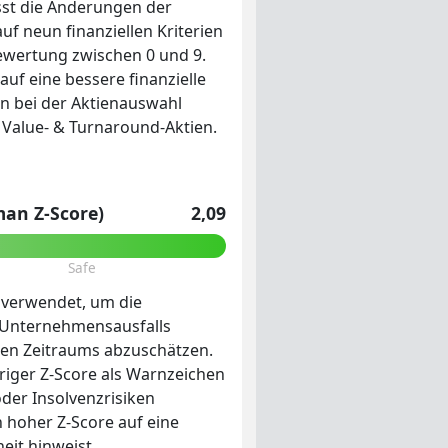
st die Änderungen der
 auf neun finanziellen Kriterien
ewertung zwischen 0 und 9.
auf eine bessere finanzielle
n bei der Aktienauswahl
ür Value- & Turnaround-Aktien.
man Z-Score)
2,09
Safe
 verwendet, um die
s Unternehmensausfalls
ten Zeitraums abzuschätzen.
driger Z-Score als Warnzeichen
oder Insolvenzrisiken
n hoher Z-Score auf eine
eit hinweist.