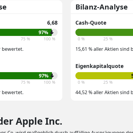
se
Bilanz-Analyse
6,68
Cash-Quote
97%
75 %
100 %
0 %
25 %
r bewertet.
15,61 % aller Aktien sind
Eigenkapitalquote
97%
75 %
100 %
0 %
25 %
r bewertet.
44,52 % aller Aktien sind
er Apple Inc.
gs Co. wird maßgeblich durch auffällige Ausprägungen der 