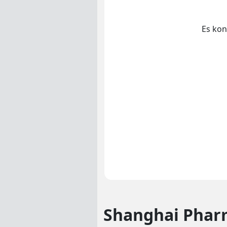
Es kon
Shanghai Phar