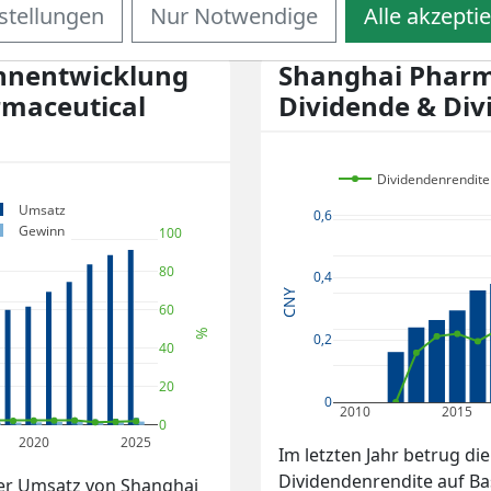
stellungen
Nur Notwendige
Alle akzepti
nnentwicklung
Shanghai Pharm
rmaceutical
Dividende & Div
Dividendenrendite
Umsatz
0,6
Gewinn
100
80
0,4
CNY
60
%
0,2
40
20
0
2010
2015
0
2020
2025
Im letzten Jahr betrug di
Dividendenrendite auf Bas
 der Umsatz von Shanghai