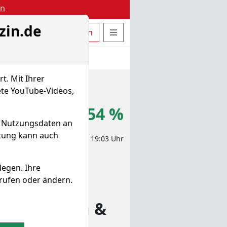
en
zin.de
uche öffnen
Seitennavigation öffnen
t
Bestellen
Login
t. Mit Ihrer
ete YouTube-Videos,
1,315 €
+1,54 %
d Nutzungsdaten an
itung kann auch
eit-Aktienkurs 07.08.2026, 19:03 Uhr
legen. Ihre
rufen oder ändern.
entaldaten &