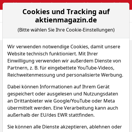
Webinar: So kassierst du trotzdem attraktive Optionsprämien
Cookies und Tracking auf
Aktien- und Arti
Seite
aktienmagazin.de
(Bitte wählen Sie Ihre Cookie-Einstellungen)
Übersicht
News
Charts
Fund.
Peers
Wir verwenden notwendige Cookies, damit unsere
Home
Aktien
Shelly Group PLC
Peer-Group Vergleiche
Website technisch funktioniert. Mit Ihrer
Shelly Group Aktie
Einwilligung verwenden wir außerdem Dienste von
Partnern, z. B. für eingebettete YouTube-Videos,
Reichweitenmessung und personalisierte Werbung.
Watchlist
SLYG
WKN A2DGX9
Dabei können Informationen auf Ihrem Gerät
gespeichert oder ausgelesen und Nutzungsdaten
an Drittanbieter wie Google/YouTube oder Meta
übermittelt werden. Eine Verarbeitung kann auch
außerhalb der EU/des EWR stattfinden.
Die Peer Group von Shelly Group
Sie können alle Dienste akzeptieren, ablehnen oder
im Vergleich