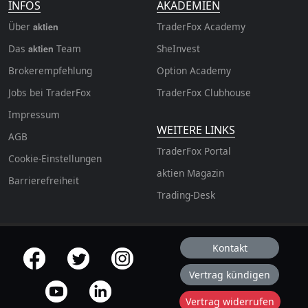
INFOS
AKADEMIEN
Über
TraderFox Academy
aktien
Das
Team
SheInvest
aktien
Brokerempfehlung
Option Academy
Jobs bei TraderFox
TraderFox Clubhouse
Impressum
WEITERE LINKS
AGB
TraderFox Portal
Cookie-Einstellungen
aktien Magazin
Barrierefreiheit
Trading-Desk
Kontakt
offizielle Social Media-Accounts
Vertrag kündigen
Vertrag widerrufen