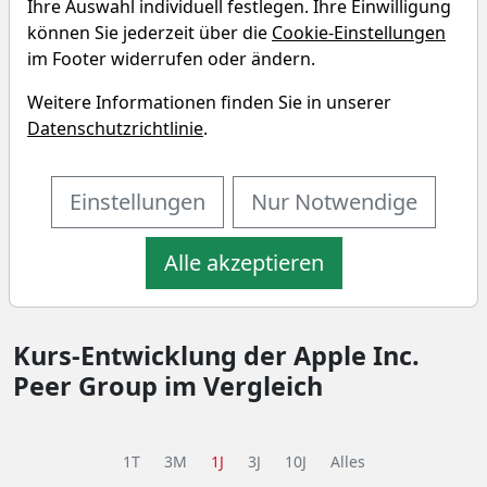
Ihre Auswahl individuell festlegen. Ihre Einwilligung
Vergleichen Sie Fundamentaldaten von Unternehmen
können Sie jederzeit über die
Cookie-Einstellungen
aus dem "Industrials" Sektor und der "Conglomerates"
im Footer widerrufen oder ändern.
Branche.
Weitere Informationen finden Sie in unserer
Datenschutzrichtlinie
.
SEKTOR
BRANCHE
Industrials
Conglomerates
Einstellungen
Nur Notwendige
Performance-Vergleich der Apple
Inc. Peer Group
Alle akzeptieren
Kurs-Entwicklung der Apple Inc.
Peer Group im Vergleich
1T
3M
1J
3J
10J
Alles