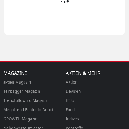
MAGAZINE
AKTIEN & MEHR
Magazin
Aktien
aktien
Tenbagger Magazin
Devisen
Trendfollowing Magazin
ETFs
Megatrend Echtgeld-Depots
Fonds
GROWTH
Magazin
Indizes
Nebenwerte Investor
Rohstoffe