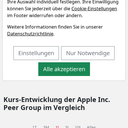
Ihre Auswahl individuell festlegen. Ihre Einwilligung
Investment im Vergleich
können Sie jederzeit über die
Cookie-Einstellungen
Vergleichen Sie Fundamentaldaten von Unternehmen
im Footer widerrufen oder ändern.
aus dem "Real Estate" Sektor und der "Real Estate -
Weitere Informationen finden Sie in unserer
Development" Branche.
Datenschutzrichtlinie
.
SEKTOR
BRANCHE
Real Estate
Real Estate - Development
Einstellungen
Nur Notwendige
Performance-Vergleich der Apple
Alle akzeptieren
Inc. Peer Group
Kurs-Entwicklung der Apple Inc.
Peer Group im Vergleich
1T
3M
1J
3J
10J
Alles