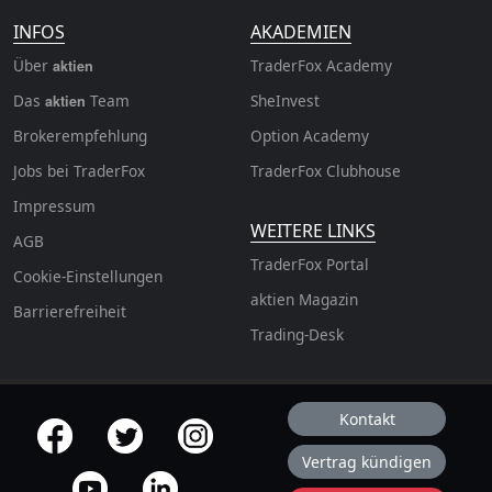
INFOS
AKADEMIEN
Über
TraderFox Academy
aktien
Das
Team
SheInvest
aktien
Brokerempfehlung
Option Academy
Jobs bei TraderFox
TraderFox Clubhouse
Impressum
WEITERE LINKS
AGB
TraderFox Portal
Cookie-Einstellungen
aktien Magazin
Barrierefreiheit
Trading-Desk
Kontakt
offizielle Social Media-Accounts
Vertrag kündigen