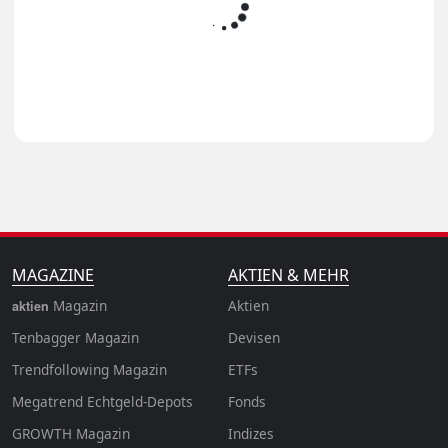
MAGAZINE
AKTIEN & MEHR
Magazin
Aktien
aktien
Tenbagger Magazin
Devisen
Trendfollowing Magazin
ETFs
Megatrend Echtgeld-Depots
Fonds
GROWTH
Magazin
Indizes