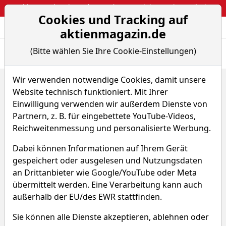
Webinar: So kassierst du trotzdem attraktive Optionsprämien
Cookies und Tracking auf
Aktien- und Arti
Seite
aktienmagazin.de
(Bitte wählen Sie Ihre Cookie-Einstellungen)
Übersicht
News
Charts
Fund.
Peers
Wir verwenden notwendige Cookies, damit unsere
Home
Aktien
Shenzhen Investment Ltd.
Website technisch funktioniert. Mit Ihrer
Peer-Group Vergleiche
Einwilligung verwenden wir außerdem Dienste von
Shenzhen Investment Aktie
Partnern, z. B. für eingebettete YouTube-Videos,
Reichweitenmessung und personalisierte Werbung.
Watchlist
SHS
WKN 551188
Dabei können Informationen auf Ihrem Gerät
gespeichert oder ausgelesen und Nutzungsdaten
an Drittanbieter wie Google/YouTube oder Meta
übermittelt werden. Eine Verarbeitung kann auch
außerhalb der EU/des EWR stattfinden.
Die Peer Group von Shenzhen
Sie können alle Dienste akzeptieren, ablehnen oder