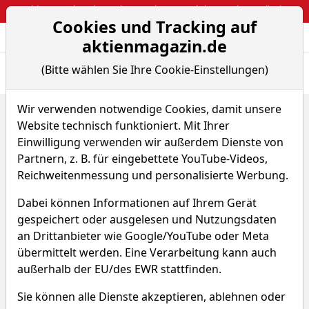
Webinar: So kassierst du trotzdem attraktive Optionsprämien
Cookies und Tracking auf
Aktien- und Arti
Seite
aktienmagazin.de
(Bitte wählen Sie Ihre Cookie-Einstellungen)
Übersicht
News
Charts
Fund.
Peers
Wir verwenden notwendige Cookies, damit unsere
Home
Aktien
Shin Nippon Biomedical Laboratories Ltd.
Website technisch funktioniert. Mit Ihrer
Chart-Tool
Einwilligung verwenden wir außerdem Dienste von
Shin Nippon Biomedical
Partnern, z. B. für eingebettete YouTube-Videos,
Reichweitenmessung und personalisierte Werbung.
Laboratories Aktie
Dabei können Informationen auf Ihrem Gerät
Watchlist
YB3
WKN A0BMJN
gespeichert oder ausgelesen und Nutzungsdaten
an Drittanbieter wie Google/YouTube oder Meta
übermittelt werden. Eine Verarbeitung kann auch
außerhalb der EU/des EWR stattfinden.
Sie können alle Dienste akzeptieren, ablehnen oder