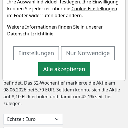
Ihre Auswahl individuell festlegen. Ihre Einwilligung
Shin Nippon Biomedical
können Sie jederzeit über die
Cookie-Einstellungen
Laboratories Chart
im Footer widerrufen oder ändern.
Weitere Informationen finden Sie in unserer
In den letzten 52 Wochen hat die Aktie von Shin Nippon
Datenschutzrichtlinie
.
Biomedical Laboratories Ltd. eine Rendite von -2,4%
erzielt – und hat damit den Vergleichsindex um -11,0%
underperformt. In den vergangenen vier Wochen lag
Einstellungen
Nur Notwendige
die Rendite bei 18,2% (Outperformance: 14,0%). Die
Aktie markierte das 52-Wochenhoch am 10.12.2025 bei
Alle akzeptieren
10,90 EUR. Derzeitig notiert der Preis bei 8,10 EUR,
womit sich die Aktie 25,7% unter ihrem 52-Wochenhoch
befindet. Das 52-Wochentief markierte die Aktie am
08.06.2026 bei 5,70 EUR. Seitdem konnte sich die Aktie
auf 8,10 EUR erholen und damit um 42,1% seit Tief
zulegen.