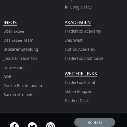
Google Play
INFOS
AKADEMIEN
Über
TraderFox Academy
aktien
Das
Team
SheInvest
aktien
Brokerempfehlung
Option Academy
Jobs bei TraderFox
TraderFox Clubhouse
Impressum
WEITERE LINKS
AGB
TraderFox Portal
Cookie-Einstellungen
aktien Magazin
Barrierefreiheit
Trading-Desk
Kontakt
offizielle Social Media-Accounts