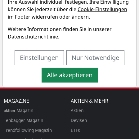
Ihre Auswahl individuell festlegen. Ihre Einwilligung
SIIC Environment Holdings
können Sie jederzeit über die
Cookie-Einstellungen
Renditedreieck
im Footer widerrufen oder ändern.
Weitere Informationen finden Sie in unserer
Entdecken Sie auf einen Blick die Performance der SIIC
Datenschutzrichtlinie
.
Environment Holdings Aktie über verschiedene
Zeiträume hinweg.
Einstellungen
Nur Notwendige
Alle akzeptieren
MAGAZINE
AKTIEN & MEHR
Magazin
Aktien
aktien
Tenbagger Magazin
Devisen
Trendfollowing Magazin
ETFs