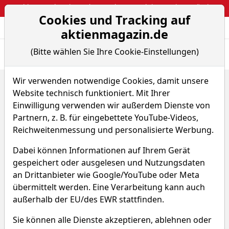
Webinar: So kassierst du trotzdem attraktive Optionsprämien
Cookies und Tracking auf
Aktien- und Arti
Seite
aktienmagazin.de
(Bitte wählen Sie Ihre Cookie-Einstellungen)
Übersicht
News
Charts
Fund.
Peers
Wir verwenden notwendige Cookies, damit unsere
Home
Aktien
SIIC Environment Holdings Ltd
Website technisch funktioniert. Mit Ihrer
Renditedreieck
Einwilligung verwenden wir außerdem Dienste von
SIIC Environment Holdings
Partnern, z. B. für eingebettete YouTube-Videos,
Reichweitenmessung und personalisierte Werbung.
Aktie
Dabei können Informationen auf Ihrem Gerät
Watchlist
A9W1
WKN A140KC
gespeichert oder ausgelesen und Nutzungsdaten
an Drittanbieter wie Google/YouTube oder Meta
übermittelt werden. Eine Verarbeitung kann auch
außerhalb der EU/des EWR stattfinden.
Sie können alle Dienste akzeptieren, ablehnen oder