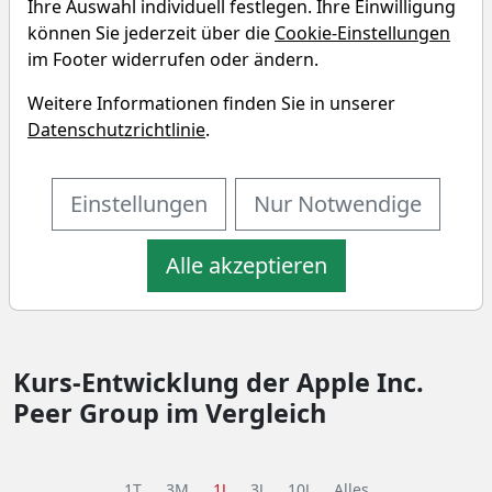
Ihre Auswahl individuell festlegen. Ihre Einwilligung
Resources im Vergleich
können Sie jederzeit über die
Cookie-Einstellungen
Vergleichen Sie Fundamentaldaten von Unternehmen
im Footer widerrufen oder ändern.
aus dem "Basic Materials" Sektor und der "Silver"
Weitere Informationen finden Sie in unserer
Branche.
Datenschutzrichtlinie
.
SEKTOR
BRANCHE
Basic Materials
Silver
Einstellungen
Nur Notwendige
Performance-Vergleich der Apple
Alle akzeptieren
Inc. Peer Group
Kurs-Entwicklung der Apple Inc.
Peer Group im Vergleich
1T
3M
1J
3J
10J
Alles