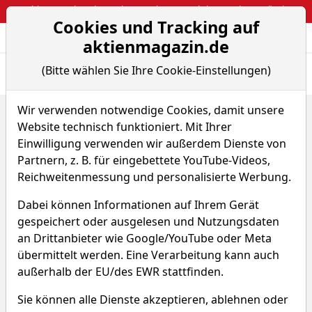
Webinar: So kassierst du trotzdem attraktive Optionsprämien
Cookies und Tracking auf
Aktien- und Arti
Seite
aktienmagazin.de
(Bitte wählen Sie Ihre Cookie-Einstellungen)
Übersicht
News
Charts
Fund.
Peers
Wir verwenden notwendige Cookies, damit unsere
Home
Aktien
Silver One Resources Inc.
Website technisch funktioniert. Mit Ihrer
Peer-Group Vergleiche
Einwilligung verwenden wir außerdem Dienste von
Silver One Resources Aktie
Partnern, z. B. für eingebettete YouTube-Videos,
Reichweitenmessung und personalisierte Werbung.
Watchlist
WKN A2AQ9Y
Dabei können Informationen auf Ihrem Gerät
gespeichert oder ausgelesen und Nutzungsdaten
an Drittanbieter wie Google/YouTube oder Meta
übermittelt werden. Eine Verarbeitung kann auch
außerhalb der EU/des EWR stattfinden.
Die Peer Group von Silver One
Sie können alle Dienste akzeptieren, ablehnen oder