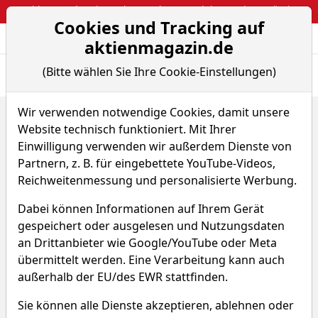
Webinar: So kassierst du trotzdem attraktive Optionsprämien
Cookies und Tracking auf
Aktien- und Arti
Seite
aktienmagazin.de
(Bitte wählen Sie Ihre Cookie-Einstellungen)
Übersicht
News
Charts
Fund.
Peers
Wir verwenden notwendige Cookies, damit unsere
Home
Aktien
Sin Heng Heavy Machinery Ltd.
Website technisch funktioniert. Mit Ihrer
Chart-Tool
Einwilligung verwenden wir außerdem Dienste von
Sin Heng Heavy Machinery
Partnern, z. B. für eingebettete YouTube-Videos,
Reichweitenmessung und personalisierte Werbung.
Aktie
Dabei können Informationen auf Ihrem Gerät
Watchlist
WKN A1430M
gespeichert oder ausgelesen und Nutzungsdaten
an Drittanbieter wie Google/YouTube oder Meta
übermittelt werden. Eine Verarbeitung kann auch
außerhalb der EU/des EWR stattfinden.
Sie können alle Dienste akzeptieren, ablehnen oder