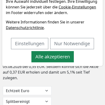
Ihre Auswahl individuell festlegen. Ihre Einwilligung
Sin Heng Heavy Machinery Chart
können Sie jederzeit über die
Cookie-Einstellungen
im Footer widerrufen oder ändern.
In den letzten 52 Wochen hat die Aktie von SIN HENG
HEAVY MACH.LTD eine Rendite von -21,4% erzielt – und
Weitere Informationen finden Sie in unserer
hat damit den Vergleichsindex um -29,9%
Datenschutzrichtlinie
.
underperformt. In den vergangenen vier Wochen lag
die Rendite bei -9,8% (Outperformance: -14,1%). Die
Einstellungen
Nur Notwendige
Aktie markierte das 52-Wochenhoch am 07.05.2026 bei
0,50 EUR. Derzeitig notiert der Preis bei 0,37 EUR, womit
sich die Aktie 26,4% unter ihrem 52-Wochenhoch
Alle akzeptieren
befindet. Das 52-Wochentief markierte die Aktie am
05.08.2026 bei 0,35 EUR. Seitdem konnte sich die Aktie
auf 0,37 EUR erholen und damit um 5,1% seit Tief
zulegen.