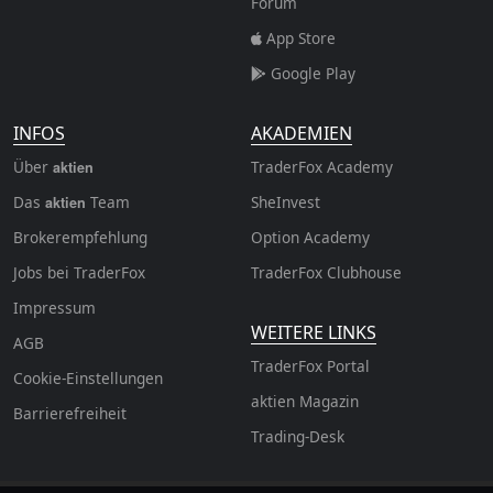
Forum
App Store
Google Play
INFOS
AKADEMIEN
Über
TraderFox Academy
aktien
Das
Team
SheInvest
aktien
Brokerempfehlung
Option Academy
Jobs bei TraderFox
TraderFox Clubhouse
Impressum
WEITERE LINKS
AGB
TraderFox Portal
Cookie-Einstellungen
aktien Magazin
Barrierefreiheit
Trading-Desk