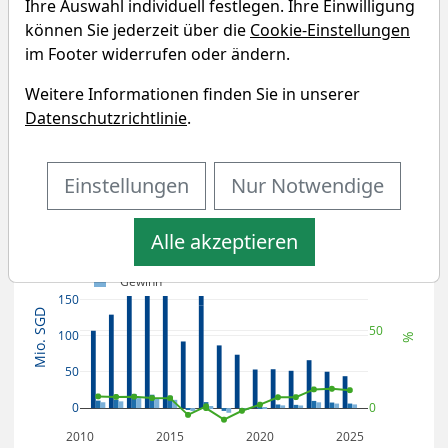
Ihre Auswahl individuell festlegen. Ihre Einwilligung
können Sie jederzeit über die
Cookie-Einstellungen
Sin Heng Heavy Machinery
im Footer widerrufen oder ändern.
Fundamentaldaten & Analysen
Weitere Informationen finden Sie in unserer
Datenschutzrichtlinie
.
Umsatz- und Gewinnentwicklung
von Sin Heng Heavy Machinery
Einstellungen
Nur Notwendige
Nettogewinnmarge
Alle akzeptieren
Umsatz
100
EBIT
200
Gewinn
150
Mio. SGD
50
100
%
50
0
0
2010
2015
2020
2025