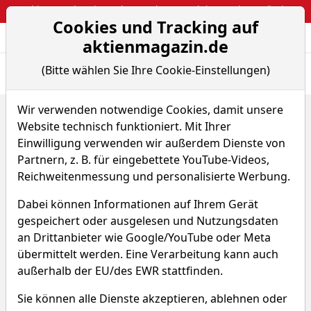
Webinar: So kassierst du trotzdem attraktive Optionsprämien
Cookies und Tracking auf
Aktien- und Arti
Seite
aktienmagazin.de
(Bitte wählen Sie Ihre Cookie-Einstellungen)
Übersicht
News
Charts
Fund.
Peers
Wir verwenden notwendige Cookies, damit unsere
Home
Aktien
Sin Heng Heavy Machinery Ltd.
Website technisch funktioniert. Mit Ihrer
Fundamentaldaten
Einwilligung verwenden wir außerdem Dienste von
Sin Heng Heavy Machinery
Partnern, z. B. für eingebettete YouTube-Videos,
Reichweitenmessung und personalisierte Werbung.
Aktie
Dabei können Informationen auf Ihrem Gerät
Watchlist
WKN A1430M
gespeichert oder ausgelesen und Nutzungsdaten
an Drittanbieter wie Google/YouTube oder Meta
0,368 €
+4,55 %
übermittelt werden. Eine Verarbeitung kann auch
außerhalb der EU/des EWR stattfinden.
Echtzeit-Aktienkurs 08.08.2026, 05:59 Uhr
Sie können alle Dienste akzeptieren, ablehnen oder