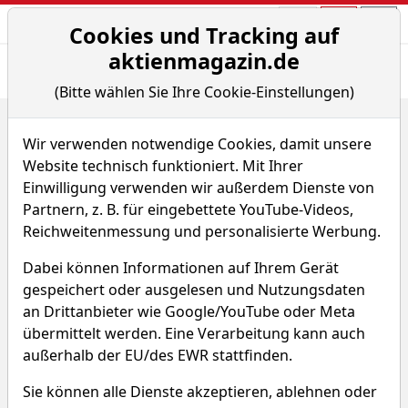
Aktien- und Arti
Seite
Cookies und Tracking auf
aktienmagazin.de
Übersicht
News
Charts
Fund.
Peers
(Bitte wählen Sie Ihre Cookie-Einstellungen)
Home
Aktien
Sino-German United AG
Chart-Tool
Wir verwenden notwendige Cookies, damit unsere
Sino-German United Aktie
Website technisch funktioniert. Mit Ihrer
Einwilligung verwenden wir außerdem Dienste von
Partnern, z. B. für eingebettete YouTube-Videos,
Watchlist
SGU
WKN SGU888
Reichweitenmessung und personalisierte Werbung.
Dabei können Informationen auf Ihrem Gerät
gespeichert oder ausgelesen und Nutzungsdaten
an Drittanbieter wie Google/YouTube oder Meta
übermittelt werden. Eine Verarbeitung kann auch
Sino-German United Chart
außerhalb der EU/des EWR stattfinden.
Sie können alle Dienste akzeptieren, ablehnen oder
In den letzten 52 Wochen hat die Aktie von Sino-