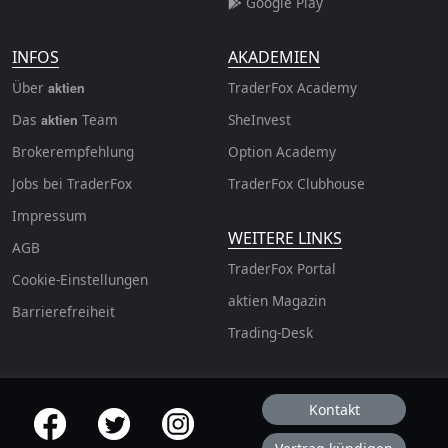
Google Play
INFOS
AKADEMIEN
Über
TraderFox Academy
aktien
Das
Team
SheInvest
aktien
Brokerempfehlung
Option Academy
Jobs bei TraderFox
TraderFox Clubhouse
Impressum
WEITERE LINKS
AGB
TraderFox Portal
Cookie-Einstellungen
aktien Magazin
Barrierefreiheit
Trading-Desk
Kontakt
offizielle Social Media-Accounts