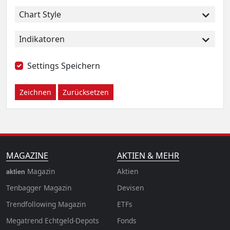
Chart Style
Indikatoren
Settings Speichern
Zeichnen
Zurücksetzen
MAGAZINE
AKTIEN & MEHR
Magazin
Aktien
aktien
Tenbagger Magazin
Devisen
Trendfollowing Magazin
ETFs
Megatrend Echtgeld-Depots
Fonds