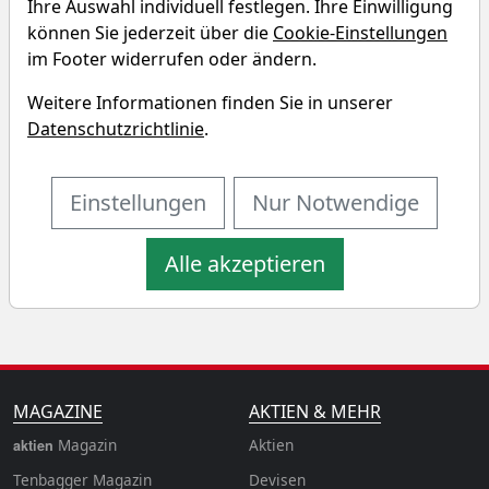
Ihre Auswahl individuell festlegen. Ihre Einwilligung
Sinopec Kantons Holdings
können Sie jederzeit über die
Cookie-Einstellungen
Sparplan-Simulator
im Footer widerrufen oder ändern.
Weitere Informationen finden Sie in unserer
Startkapital
monatlicher Sparbetrag
Datenschutzrichtlinie
.
Startdatum wählen
Aktualisiere
Einstellungen
Nur Notwendige
n
Alle akzeptieren
MAGAZINE
AKTIEN & MEHR
Magazin
Aktien
aktien
Tenbagger Magazin
Devisen