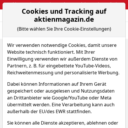
Webinar: So kassierst du trotzdem attraktive Optionsprämien
Cookies und Tracking auf
Aktien- und Arti
Seite
aktienmagazin.de
(Bitte wählen Sie Ihre Cookie-Einstellungen)
Übersicht
News
Charts
Fund.
Peers
Wir verwenden notwendige Cookies, damit unsere
Home
Aktien
Sinopec Kantons Holdings Ltd.
Website technisch funktioniert. Mit Ihrer
Sparplan-Simulator
Einwilligung verwenden wir außerdem Dienste von
Sinopec Kantons Holdings
Partnern, z. B. für eingebettete YouTube-Videos,
Reichweitenmessung und personalisierte Werbung.
Aktie
Dabei können Informationen auf Ihrem Gerät
Watchlist
SAK
WKN 923923
gespeichert oder ausgelesen und Nutzungsdaten
an Drittanbieter wie Google/YouTube oder Meta
übermittelt werden. Eine Verarbeitung kann auch
außerhalb der EU/des EWR stattfinden.
Sie können alle Dienste akzeptieren, ablehnen oder