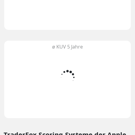
ø KUV 5 Jahre
TraderFox Scoring-Systeme
der Apple