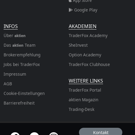
App Store
Google Play
INFOS
AKADEMIEN
Über
TraderFox Academy
aktien
Das
Team
SheInvest
aktien
Brokerempfehlung
Option Academy
Jobs bei TraderFox
TraderFox Clubhouse
Impressum
WEITERE LINKS
AGB
TraderFox Portal
Cookie-Einstellungen
aktien Magazin
Barrierefreiheit
Trading-Desk
Kontakt
offizielle Social Media-Accounts