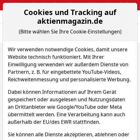
Webinar: So kassierst du trotzdem attraktive Optionsprämien
Cookies und Tracking auf
Aktien- und Arti
Seite
aktienmagazin.de
(Bitte wählen Sie Ihre Cookie-Einstellungen)
Übersicht
News
Charts
Fund.
Peers
Wir verwenden notwendige Cookies, damit unsere
Home
Aktien
Sinotruk Hong Kong Ltd.
Website technisch funktioniert. Mit Ihrer
Peer-Group Vergleiche
Einwilligung verwenden wir außerdem Dienste von
Sinotruk Hong Kong Aktie
Partnern, z. B. für eingebettete YouTube-Videos,
Reichweitenmessung und personalisierte Werbung.
Watchlist
4SK
WKN A0M734
Dabei können Informationen auf Ihrem Gerät
gespeichert oder ausgelesen und Nutzungsdaten
an Drittanbieter wie Google/YouTube oder Meta
übermittelt werden. Eine Verarbeitung kann auch
außerhalb der EU/des EWR stattfinden.
Die Peer Group von Sinotruk
Sie können alle Dienste akzeptieren, ablehnen oder