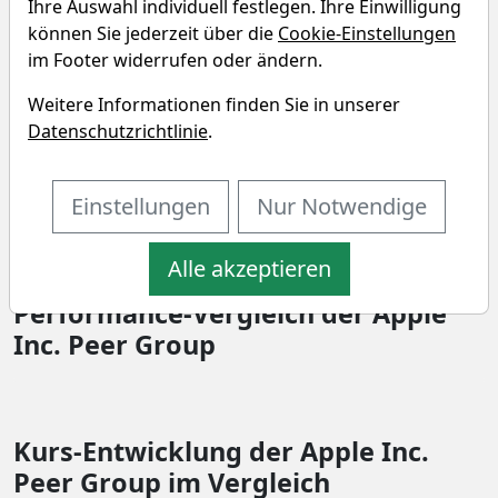
Ihre Auswahl individuell festlegen. Ihre Einwilligung
Hong Kong im Vergleich
können Sie jederzeit über die
Cookie-Einstellungen
Vergleichen Sie Fundamentaldaten von Unternehmen
im Footer widerrufen oder ändern.
aus dem "Industrials" Sektor und der "Farm & Heavy
Weitere Informationen finden Sie in unserer
Construction Machinery" Branche.
Datenschutzrichtlinie
.
SEKTOR
Industrials
Einstellungen
Nur Notwendige
BRANCHE
Farm & Heavy Construction Machinery
Alle akzeptieren
Performance-Vergleich der Apple
Inc. Peer Group
Kurs-Entwicklung der Apple Inc.
Peer Group im Vergleich