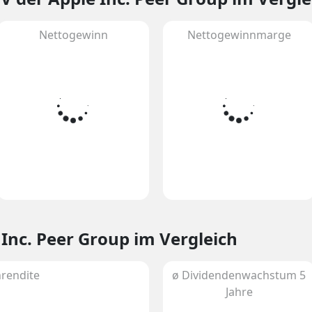
Nettogewinn
Nettogewinnmarge
 Inc. Peer Group im Vergleich
rendite
ø Dividendenwachstum 5
Jahre