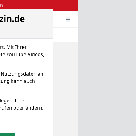
en
zin.de
uche öffnen
Seitennavigation öffnen
t
Bestellen
Login
t. Mit Ihrer
ete YouTube-Videos,
d Nutzungsdaten an
itung kann auch
legen. Ihre
rufen oder ändern.
Lending im