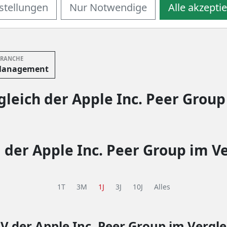
stellungen
Nur Notwendige
Alle akzepti
ten von Unternehmen aus dem "Financial Services" Sektor
RANCHE
Management
leich der Apple Inc. Peer Group
 der Apple Inc. Peer Group im V
1T
3M
1J
3J
10J
Alles
uV
der Apple Inc. Peer Group im Vergle