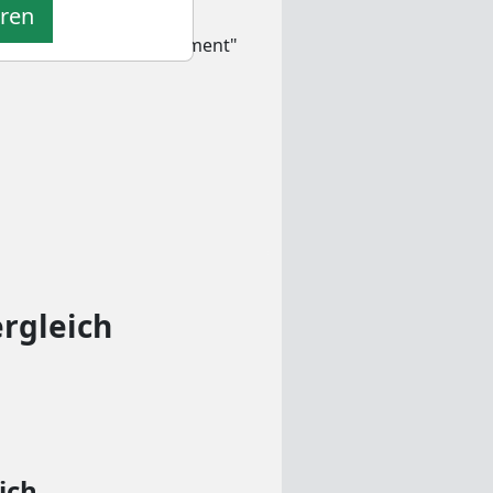
eren
 und der "Asset Management"
ergleich
ich