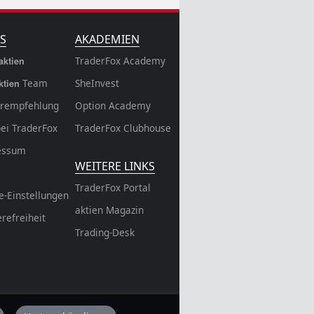
S
AKADEMIEN
TraderFox Academy
aktien
Team
SheInvest
ktien
rempfehlung
Option Academy
bei TraderFox
TraderFox Clubhouse
essum
WEITERE LINKS
TraderFox Portal
e-Einstellungen
aktien Magazin
erefreiheit
Trading-Desk