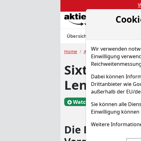
W
Cooki
Akt
Übersicht
Nachrichten
Charts
Wir verwenden notwen
Home
Aktien
Sixth Street Spec
Einwilligung verwend
Reichweitenmessung 
Sixth Street
Dabei können Inform
Lending Akt
Drittanbieter wie G
außerhalb der EU/de
Watchlist
TSLX
Sie können alle Diens
Einwilligung können 
Weitere Informatione
Die Peer Group 