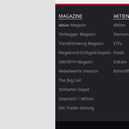
MAGAZINE
AKTIE
Magazin
Aktien
aktien
Tenbagger Magazin
Devisen
Trendfollowing Magazin
ETFs
Megatrend Echtgeld-Depots
Fonds
GROWTH
Magazin
Indizes
Nebenwerte Investor
Rohstof
The Big Call
Stillhalter-Depot
Depotziel 1 Million
Die Trader-Zeitung