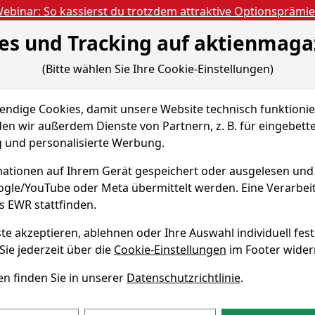
ebinar: So kassierst du trotzdem attraktive Optionsprämi
es und Tracking auf aktienmaga
Aktien- und Artikels
ien
Nachrichten
Magazine
Gratis Accoun
(Bitte wählen Sie Ihre Cookie-Einstellungen)
 & Tools
Fundamentaldaten
Peer Group
dige Cookies, damit unsere Website technisch funktionier
ialty Lending Inc.
Peer-Group Vergleiche
en wir außerdem Dienste von Partnern, z. B. für eingebett
und personalisierte Werbung.
 Specialty
ationen auf Ihrem Gerät gespeichert oder ausgelesen un
ie
oogle/YouTube oder Meta übermittelt werden. Eine Verarbe
s EWR stattfinden.
WKN A2P60W
te akzeptieren, ablehnen oder Ihre Auswahl individuell fest
Sie jederzeit über die
Cookie-Einstellungen
im Footer wider
n finden Sie in unserer
Datenschutzrichtlinie
.
von Sixth Street Specialty 