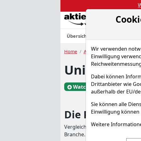
W
Cooki
Akt
Übersicht
Nachrichten
Charts
Wir verwenden notwen
Home
Aktien
United Eco Solut
Einwilligung verwend
Reichweitenmessung 
United Eco S
Dabei können Inform
Drittanbieter wie G
Watchlist
ICP
W
außerhalb der EU/de
Sie können alle Diens
Die Peer Group
Einwilligung können 
Weitere Informatione
Vergleichen Sie Fundamentalda
Branche.