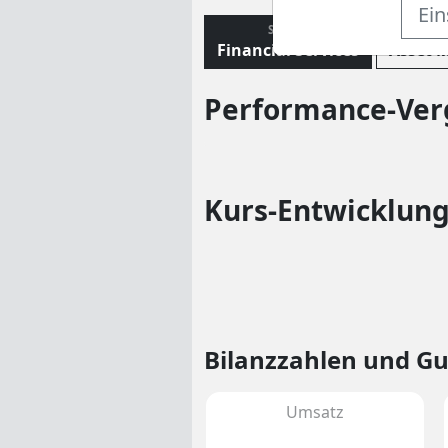
Ein
SEKTOR
B
Financial Services
Asset 
Performance-Verg
Kurs-Entwicklung
Bilanzzahlen und G
Umsatz