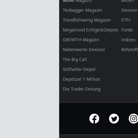
Magazin
Aktien
aktien
Tenbagger Magazin
Devisen
Trendfollowing Magazin
ETFs
Megatrend Echtgeld-Depots
Fonds
GROWTH
Magazin
Indizes
Nebenwerte Investor
Rohstof
The Big Call
Stillhalter-Depot
Depotziel 1 Million
Die Trader-Zeitung
offizielle Social Media-Accounts