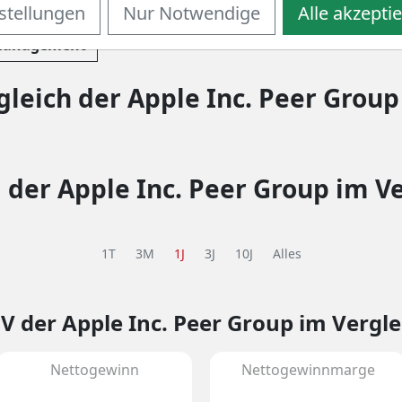
stellungen
Nur Notwendige
Alle akzepti
RANCHE
Management
leich der Apple Inc. Peer Group
 der Apple Inc. Peer Group im V
1T
3M
1J
3J
10J
Alles
uV
der Apple Inc. Peer Group im Vergle
Nettogewinn
Nettogewinnmarge