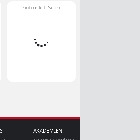
Piotroski F-Score
S
AKADEMIEN