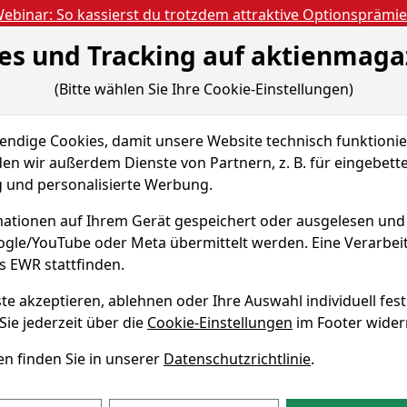
ebinar: So kassierst du trotzdem attraktive Optionsprämi
es und Tracking auf aktienmaga
Aktien- und Artikels
ien
Nachrichten
Magazine
Gratis Accoun
(Bitte wählen Sie Ihre Cookie-Einstellungen)
 & Tools
Fundamentaldaten
Peer Group
dige Cookies, damit unsere Website technisch funktionier
ions AG
Peer-Group Vergleiche
en wir außerdem Dienste von Partnern, z. B. für eingebett
und personalisierte Werbung.
olutions Aktie
ationen auf Ihrem Gerät gespeichert oder ausgelesen un
oogle/YouTube oder Meta übermittelt werden. Eine Verarbe
KN A1R1C8
s EWR stattfinden.
te akzeptieren, ablehnen oder Ihre Auswahl individuell fest
 von United Eco Solutions im
Sie jederzeit über die
Cookie-Einstellungen
im Footer wider
n finden Sie in unserer
Datenschutzrichtlinie
.
ten von Unternehmen aus dem "Financial Services" Sektor