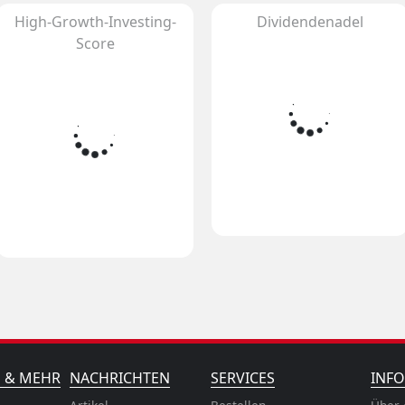
High-Growth-Investing-
Dividendenadel
Score
N & MEHR
NACHRICHTEN
SERVICES
INFO