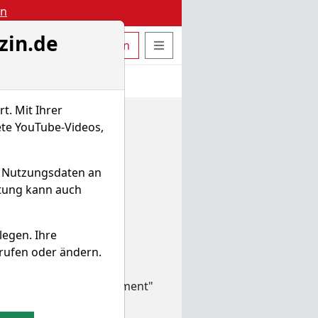
en
zin.de
uche öffnen
Seitennavigation öffnen
t
Bestellen
Login
t. Mit Ihrer
ete YouTube-Videos,
d Nutzungsdaten an
itung kann auch
legen. Ihre
 Vergleich
rufen oder ändern.
 und der "Asset Management"