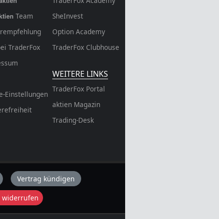
TraderFox Academy
aktien
Team
SheInvest
ktien
rempfehlung
Option Academy
bei TraderFox
TraderFox Clubhouse
essum
WEITERE LINKS
TraderFox Portal
e-Einstellungen
aktien Magazin
erefreiheit
Trading-Desk
Vertrag kündigen
 widerrufen