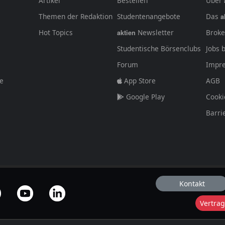
Artikel
Bestellen
Über
Themen der Redaktion
Studentenangebote
Das
a
Hot Topics
Newsletter
Broke
aktien
Studentische Börsenclubs
Jobs 
Forum
Impr
fe
App Store
AGB
Google Play
Cooki
Barri
Kontakt
Vertrag