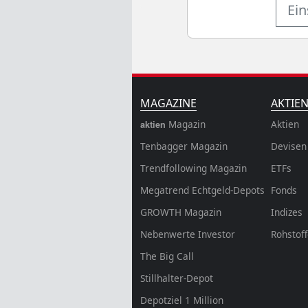
Ein
MAGAZINE
AKTIE
Magazin
Aktien
aktien
Tenbagger Magazin
Devisen
Trendfollowing Magazin
ETFs
Megatrend Echtgeld-Depots
Fonds
GROWTH
Magazin
Indizes
Nebenwerte Investor
Rohstof
The Big Call
Stillhalter-Depot
Depotziel 1 Million