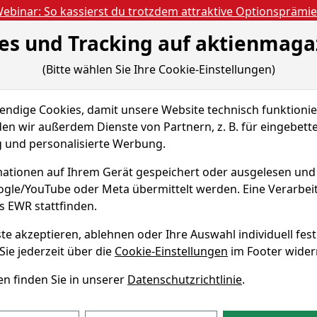
ebinar: So kassierst du trotzdem attraktive Optionsprämi
es und Tracking auf aktienmaga
Aktien- und Artikels
ien
Nachrichten
Magazine
Gratis Accoun
(Bitte wählen Sie Ihre Cookie-Einstellungen)
 & Tools
Fundamentaldaten
Peer Group
dige Cookies, damit unsere Website technisch funktionier
AG
Renditedreieck
en wir außerdem Dienste von Partnern, z. B. für eingebett
und personalisierte Werbung.
mie Aktie
ationen auf Ihrem Gerät gespeichert oder ausgelesen un
oogle/YouTube oder Meta übermittelt werden. Eine Verarbe
WKN WCH888
s EWR stattfinden.
te akzeptieren, ablehnen oder Ihre Auswahl individuell fest
 Renditedreieck
Sie jederzeit über die
Cookie-Einstellungen
im Footer wider
n finden Sie in unserer
Datenschutzrichtlinie
.
die Performance der Wacker Chemie Aktie über verschieden