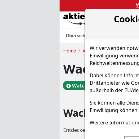
W
Cooki
Akt
Übersicht
Nachrichten
Charts
Wir verwenden notwen
Home
Aktien
Wacker Chemie 
Einwilligung verwend
Reichweitenmessung 
Wacker Che
Dabei können Inform
Drittanbieter wie G
Watchlist
WCH
außerhalb der EU/de
Sie können alle Diens
Wacker Chemie
Einwilligung können 
Weitere Informatione
Entdecken Sie auf einen Blick 