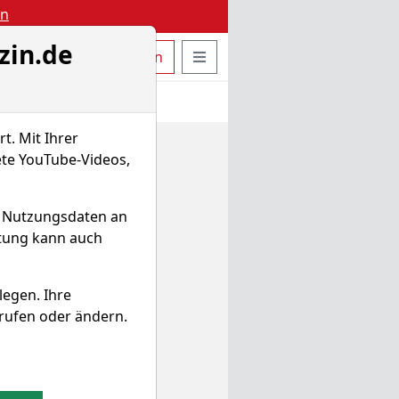
en
zin.de
uche öffnen
Seitennavigation öffnen
t
Bestellen
Login
t. Mit Ihrer
ete YouTube-Videos,
d Nutzungsdaten an
itung kann auch
legen. Ihre
rufen oder ändern.
e Zeiträume hinweg.