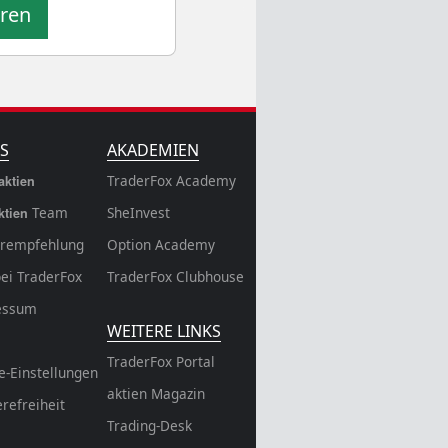
eren
S
AKADEMIEN
TraderFox Academy
aktien
Team
SheInvest
ktien
rempfehlung
Option Academy
bei TraderFox
TraderFox Clubhouse
essum
WEITERE LINKS
TraderFox Portal
e-Einstellungen
aktien Magazin
erefreiheit
Trading-Desk