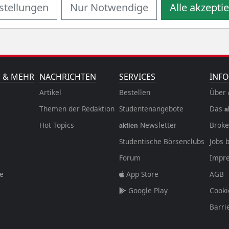
stellungen
Nur Notwendige
Alle akzepti
N & MEHR
NACHRICHTEN
SERVICES
INFO
Artikel
Bestellen
Über
Themen der Redaktion
Studentenangebote
Das
a
Hot Topics
Newsletter
Broke
aktien
Studentische Börsenclubs
Jobs 
Forum
Impr
fe
App Store
AGB
Google Play
Cooki
Barri