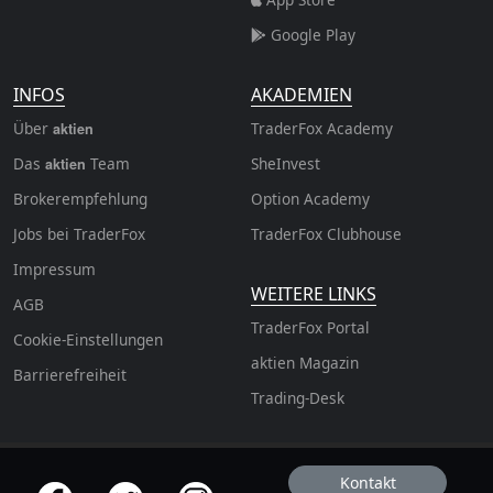
Google Play
INFOS
AKADEMIEN
Über
TraderFox Academy
aktien
Das
Team
SheInvest
aktien
Brokerempfehlung
Option Academy
Jobs bei TraderFox
TraderFox Clubhouse
Impressum
WEITERE LINKS
AGB
TraderFox Portal
Cookie-Einstellungen
aktien Magazin
Barrierefreiheit
Trading-Desk
Kontakt
offizielle Social Media-Accounts