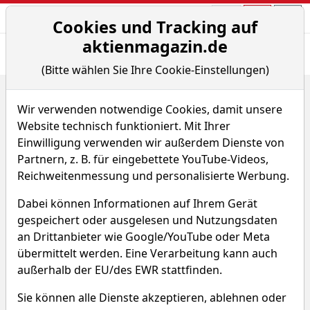
Aktien- und Arti
Seite
Cookies und Tracking auf
aktienmagazin.de
Übersicht
News
Charts
(Bitte wählen Sie Ihre Cookie-Einstellungen)
Home
ETFs
ACMBernstein - Global High Yield Portfolio A
Renditedreieck
Wir verwenden notwendige Cookies, damit unsere
Website technisch funktioniert. Mit Ihrer
ACMBernstein - Global High
Einwilligung verwenden wir außerdem Dienste von
Partnern, z. B. für eingebettete YouTube-Videos,
Yield Portfolio
Reichweitenmessung und personalisierte Werbung.
XAYQ
WKN 987425
Dabei können Informationen auf Ihrem Gerät
gespeichert oder ausgelesen und Nutzungsdaten
ISIN LU0081336892
an Drittanbieter wie Google/YouTube oder Meta
übermittelt werden. Eine Verarbeitung kann auch
außerhalb der EU/des EWR stattfinden.
Sie können alle Dienste akzeptieren, ablehnen oder