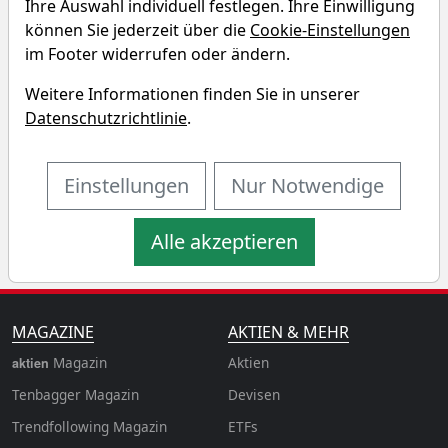
Ihre Auswahl individuell festlegen. Ihre Einwilligung
ACMBernstein - Global High Yield
können Sie jederzeit über die
Cookie-Einstellungen
Portfolio Renditedreieck
im Footer widerrufen oder ändern.
Weitere Informationen finden Sie in unserer
Entdecken Sie auf einen Blick die Performance des
Datenschutzrichtlinie
.
ACMBernstein - Global High Yield Portfolio ETF über
verschiedene Zeiträume hinweg.
Einstellungen
Nur Notwendige
Alle akzeptieren
MAGAZINE
AKTIEN & MEHR
Magazin
Aktien
aktien
Tenbagger Magazin
Devisen
Trendfollowing Magazin
ETFs