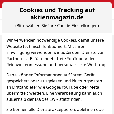
Webinar: So kassierst du trotzdem attraktive Optionsprämien
Cookies und Tracking auf
Aktien- und Arti
Seite
aktienmagazin.de
(Bitte wählen Sie Ihre Cookie-Einstellungen)
Übersicht
News
Charts
Wir verwenden notwendige Cookies, damit unsere
Home
ETFs
ALLIANZ EURP EQY GRWTH-A
Chart-Tool
Website technisch funktioniert. Mit Ihrer
ALLIANZ EURP EQY GRWTH-A
Einwilligung verwenden wir außerdem Dienste von
Partnern, z. B. für eingebettete YouTube-Videos,
Reichweitenmessung und personalisierte Werbung.
UQ2A
WKN A0KDMT
Dabei können Informationen auf Ihrem Gerät
ISIN LU0256839191
gespeichert oder ausgelesen und Nutzungsdaten
an Drittanbieter wie Google/YouTube oder Meta
übermittelt werden. Eine Verarbeitung kann auch
außerhalb der EU/des EWR stattfinden.
Sie können alle Dienste akzeptieren, ablehnen oder
ALLIANZ EURP EQY GRWTH-A