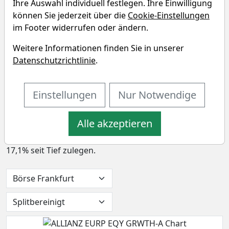
Ihre Auswahl individuell festlegen. Ihre Einwilligung
Chart
können Sie jederzeit über die
Cookie-Einstellungen
im Footer widerrufen oder ändern.
In den letzten 52 Wochen hat die Aktie von ALLIANZ
Weitere Informationen finden Sie in unserer
EURP EQY GRWTH-A eine Rendite von 4,5% erzielt. In
Datenschutzrichtlinie
.
den vergangenen vier Wochen lag die Rendite bei 1,6%.
Die Aktie markierte das 52-Wochenhoch am 03.07.2026
bei 346,38 EUR. Derzeitig notiert der Preis bei 335,83
Einstellungen
Nur Notwendige
EUR, womit sich die Aktie 3,0% unter ihrem 52-
Wochenhoch befindet. Das 52-Wochentief markierte
Alle akzeptieren
die Aktie am 23.03.2026 bei 286,68 EUR. Seitdem konnte
sich die Aktie auf 335,83 EUR erholen und damit um
17,1% seit Tief zulegen.