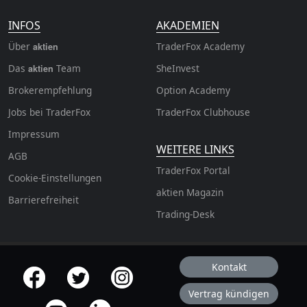
INFOS
AKADEMIEN
Über
TraderFox Academy
aktien
Das
Team
SheInvest
aktien
Brokerempfehlung
Option Academy
Jobs bei TraderFox
TraderFox Clubhouse
Impressum
WEITERE LINKS
AGB
TraderFox Portal
Cookie-Einstellungen
aktien Magazin
Barrierefreiheit
Trading-Desk
Kontakt
offizielle Social Media-Accounts
Vertrag kündigen