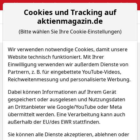
Webinar: So kassierst du trotzdem attraktive Optionsprämien
Cookies und Tracking auf
Aktien- und Arti
Seite
aktienmagazin.de
(Bitte wählen Sie Ihre Cookie-Einstellungen)
Übersicht
News
Charts
Wir verwenden notwendige Cookies, damit unsere
Home
ETFs
Website technisch funktioniert. Mit Ihrer
Amundi Aktien Euroaktien der Pioneer Investment Ka...
Chart-Tool
Einwilligung verwenden wir außerdem Dienste von
Partnern, z. B. für eingebettete YouTube-Videos,
Amundi Aktien Euroaktien
Reichweitenmessung und personalisierte Werbung.
der Pioneer Investment
Dabei können Informationen auf Ihrem Gerät
Kapitalanlagegesellschaft
gespeichert oder ausgelesen und Nutzungsdaten
an Drittanbieter wie Google/YouTube oder Meta
mbH
übermittelt werden. Eine Verarbeitung kann auch
außerhalb der EU/des EWR stattfinden.
WKN 979214
ISIN DE0009792143
Sie können alle Dienste akzeptieren, ablehnen oder