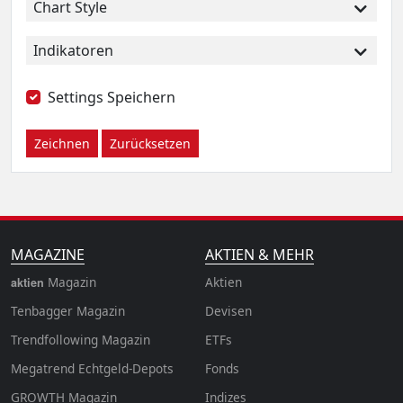
Chart Style
Indikatoren
Settings Speichern
Zeichnen
Zurücksetzen
MAGAZINE
AKTIEN & MEHR
Magazin
Aktien
aktien
Tenbagger Magazin
Devisen
Trendfollowing Magazin
ETFs
Megatrend Echtgeld-Depots
Fonds
GROWTH
Magazin
Indizes