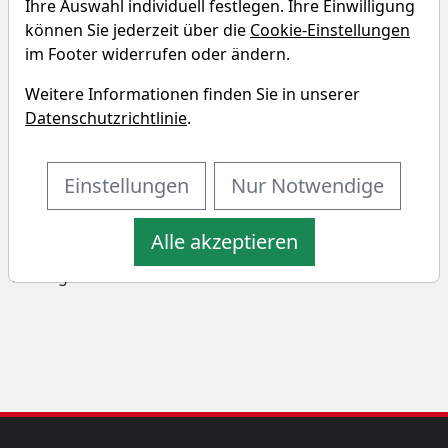
Ihre Auswahl individuell festlegen. Ihre Einwilligung
können Sie jederzeit über die
Cookie-Einstellungen
im Footer widerrufen oder ändern.
AMUNDI ETF GOV 0-6 MONTHS
Weitere Informationen finden Sie in unserer
EURMTS INVEST. GRADE UCITS
Datenschutzrichtlinie
.
ETF - EUR (Acc) Renditedreieck
Einstellungen
Nur Notwendige
Entdecken Sie auf einen Blick die Performance des
AMUNDI ETF GOV 0-6 MONTHS EURMTS INVEST. GRADE
Alle akzeptieren
UCITS ETF - EUR (Acc) über verschiedene Zeiträume
hinweg.