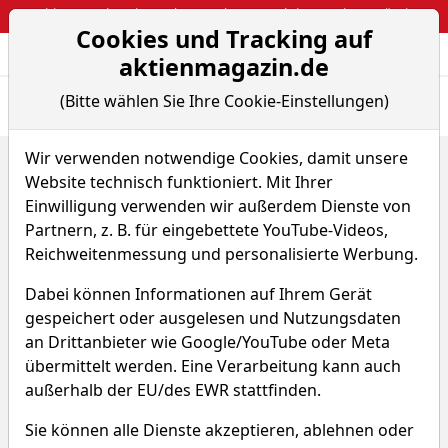
Webinar: So kassierst du trotzdem attraktive Optionsprämien
Cookies und Tracking auf
Aktien- und Arti
Seite
aktienmagazin.de
(Bitte wählen Sie Ihre Cookie-Einstellungen)
Übersicht
News
Charts
Wir verwenden notwendige Cookies, damit unsere
Home
ETFs
Website technisch funktioniert. Mit Ihrer
AMUNDI ETF GOV 0-6 MONTHS EURMTS INVEST. GRADE
UCI...
Einwilligung verwenden wir außerdem Dienste von
Renditedreieck
Partnern, z. B. für eingebettete YouTube-Videos,
Reichweitenmessung und personalisierte Werbung.
AMUNDI ETF GOV 0-6
Dabei können Informationen auf Ihrem Gerät
MONTHS EURMTS INVEST.
gespeichert oder ausgelesen und Nutzungsdaten
GRADE UCITS ETF - EUR (Acc)
an Drittanbieter wie Google/YouTube oder Meta
übermittelt werden. Eine Verarbeitung kann auch
außerhalb der EU/des EWR stattfinden.
WKN A0RNWC
ISIN FR0010754200
Sie können alle Dienste akzeptieren, ablehnen oder