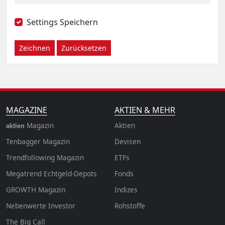
Settings Speichern
Zeichnen
Zurücksetzen
MAGAZINE
AKTIEN & MEHR
Magazin
Aktien
aktien
Tenbagger Magazin
Devisen
Trendfollowing Magazin
ETFs
Megatrend Echtgeld-Depots
Fonds
GROWTH
Magazin
Indizes
Nebenwerte Investor
Rohstoffe
The Big Call