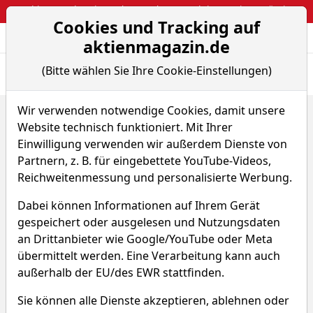
Webinar: So kassierst du trotzdem attraktive Optionsprämien
Cookies und Tracking auf
Aktien- und Arti
Seite
aktienmagazin.de
(Bitte wählen Sie Ihre Cookie-Einstellungen)
Übersicht
News
Charts
Wir verwenden notwendige Cookies, damit unsere
Home
ETFs
Website technisch funktioniert. Mit Ihrer
AMUNDI ETF NASDAQ - 100 UCITS ETF - DAILY HEDGED E...
Chart-Tool
Einwilligung verwenden wir außerdem Dienste von
Partnern, z. B. für eingebettete YouTube-Videos,
AMUNDI ETF NASDAQ - 100
Reichweitenmessung und personalisierte Werbung.
UCITS ETF - DAILY HEDGED
Dabei können Informationen auf Ihrem Gerät
EUR (Acc)
gespeichert oder ausgelesen und Nutzungsdaten
an Drittanbieter wie Google/YouTube oder Meta
übermittelt werden. Eine Verarbeitung kann auch
WKN A2H579
ISIN LU1681038599
außerhalb der EU/des EWR stattfinden.
Sie können alle Dienste akzeptieren, ablehnen oder