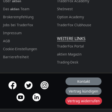
Über
TraderFox Academy
aktien
Das
Team
SheInvest
aktien
Brokerempfehlung
Option Academy
Jobs bei TraderFox
TraderFox Clubhouse
Impressum
WEITERE LINKS
AGB
TraderFox Portal
Cookie-Einstellungen
aktien Magazin
Barrierefreiheit
Trading-Desk
Kontakt
offizielle Social Media-Accounts
Vertrag kündigen
Vertrag widerrufen