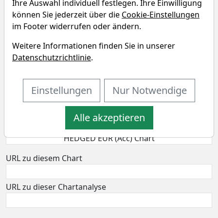
Ihre Auswahl individuell festlegen. Ihre Einwilligung
können Sie jederzeit über die
Cookie-Einstellungen
im Footer widerrufen oder ändern.
AMUNDI ETF NASDAQ - 100 UCITS
Weitere Informationen finden Sie in unserer
ETF - DAILY HEDGED EUR (Acc)
Datenschutzrichtlinie
.
Chart
Einstellungen
Nur Notwendige
Alle akzeptieren
URL zu diesem Chart
URL zu dieser Chartanalyse