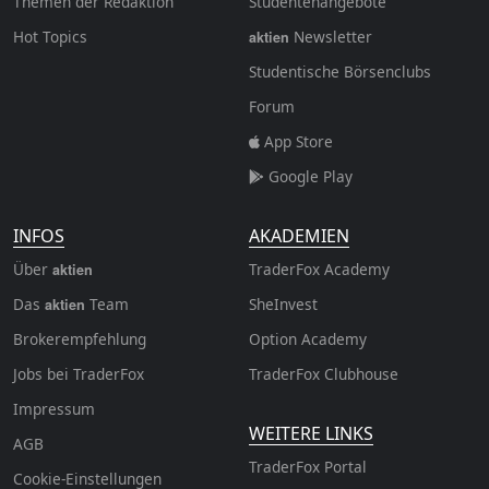
Themen der Redaktion
Studentenangebote
Hot Topics
Newsletter
aktien
Studentische Börsenclubs
Forum
App Store
Google Play
INFOS
AKADEMIEN
Über
TraderFox Academy
aktien
Das
Team
SheInvest
aktien
Brokerempfehlung
Option Academy
Jobs bei TraderFox
TraderFox Clubhouse
Impressum
WEITERE LINKS
AGB
TraderFox Portal
Cookie-Einstellungen