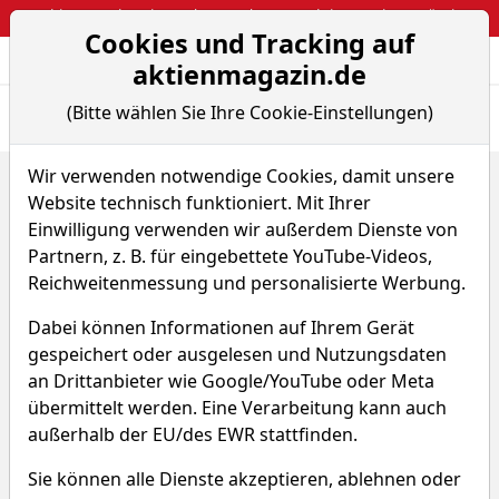
Webinar: So kassierst du trotzdem attraktive Optionsprämien
Cookies und Tracking auf
Aktien- und Arti
Seite
aktienmagazin.de
(Bitte wählen Sie Ihre Cookie-Einstellungen)
Übersicht
News
Charts
Wir verwenden notwendige Cookies, damit unsere
Home
ETFs
Website technisch funktioniert. Mit Ihrer
AMUNDI INDEX MSCI Emerging Markets SRI PAB UCITS E...
Sparplan-Simulator
Einwilligung verwenden wir außerdem Dienste von
Partnern, z. B. für eingebettete YouTube-Videos,
AMUNDI INDEX MSCI
Reichweitenmessung und personalisierte Werbung.
Emerging Markets SRI PAB
Dabei können Informationen auf Ihrem Gerät
UCITS ETF - USD (Acc)
gespeichert oder ausgelesen und Nutzungsdaten
an Drittanbieter wie Google/YouTube oder Meta
übermittelt werden. Eine Verarbeitung kann auch
WKN A2JSDD
ISIN LU1861138961
außerhalb der EU/des EWR stattfinden.
Sie können alle Dienste akzeptieren, ablehnen oder