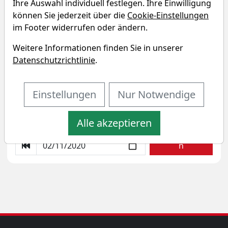
Ihre Auswahl individuell festlegen. Ihre Einwilligung
können Sie jederzeit über die
Cookie-Einstellungen
im Footer widerrufen oder ändern.
AMUNDI INDEX MSCI Emerging
Weitere Informationen finden Sie in unserer
Markets SRI PAB UCITS ETF - USD
Datenschutzrichtlinie
.
(Acc) Sparplan-Simulator
Einstellungen
Nur Notwendige
Startkapital
monatlicher Sparbetrag
Alle akzeptieren
Startdatum wählen
Aktualisiere
n