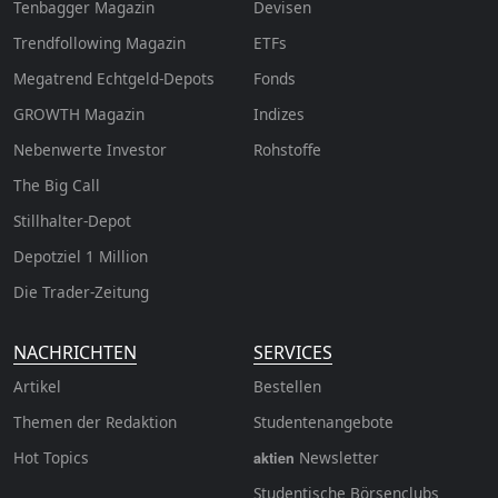
Tenbagger Magazin
Devisen
Trendfollowing Magazin
ETFs
Megatrend Echtgeld-Depots
Fonds
GROWTH
Magazin
Indizes
Nebenwerte Investor
Rohstoffe
The Big Call
Stillhalter-Depot
Depotziel 1 Million
Die Trader-Zeitung
NACHRICHTEN
SERVICES
Artikel
Bestellen
Themen der Redaktion
Studentenangebote
Hot Topics
Newsletter
aktien
Studentische Börsenclubs