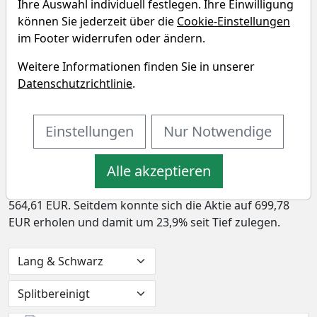
Ihre Auswahl individuell festlegen. Ihre Einwilligung
Amundi MSCI World UCITS ETF -
können Sie jederzeit über die
Cookie-Einstellungen
EUR (Acc) Chart
im Footer widerrufen oder ändern.
Weitere Informationen finden Sie in unserer
In den letzten 52 Wochen hat die Aktie von Amundi
Datenschutzrichtlinie
.
MSCI World UCITS ETF - EUR (Acc) eine Rendite von
22,7% erzielt. In den vergangenen vier Wochen lag die
Rendite bei 1,7%. Die Aktie markierte das 52-
Einstellungen
Nur Notwendige
Wochenhoch am 05.08.2026 bei 701,45 EUR. Derzeitig
notiert der Preis bei 699,78 EUR, womit sich die Aktie
Alle akzeptieren
0,2% unter ihrem 52-Wochenhoch befindet. Das 52-
Wochentief markierte die Aktie am 02.09.2025 bei
564,61 EUR. Seitdem konnte sich die Aktie auf 699,78
EUR erholen und damit um 23,9% seit Tief zulegen.