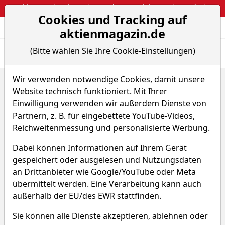
Webinar: So kassierst du trotzdem attraktive Optionsprämien
Cookies und Tracking auf
Aktien- und Arti
Seite
aktienmagazin.de
(Bitte wählen Sie Ihre Cookie-Einstellungen)
Übersicht
News
Charts
Wir verwenden notwendige Cookies, damit unsere
Home
ETFs
Amundi MSCI World UCITS ETF - EUR (Acc)
Website technisch funktioniert. Mit Ihrer
Chart-Tool
Einwilligung verwenden wir außerdem Dienste von
Amundi MSCI World UCITS
Partnern, z. B. für eingebettete YouTube-Videos,
Reichweitenmessung und personalisierte Werbung.
ETF - EUR (Acc)
Dabei können Informationen auf Ihrem Gerät
WKN A2H59Q
ISIN LU1681043599
gespeichert oder ausgelesen und Nutzungsdaten
an Drittanbieter wie Google/YouTube oder Meta
übermittelt werden. Eine Verarbeitung kann auch
außerhalb der EU/des EWR stattfinden.
Sie können alle Dienste akzeptieren, ablehnen oder