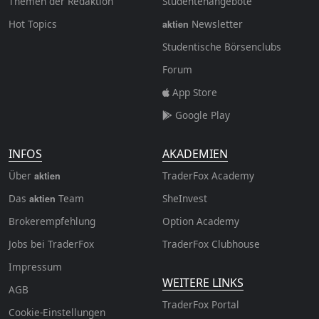
Themen der Redaktion
Studentenangebote
Hot Topics
Newsletter
aktien
Studentische Börsenclubs
Forum
App Store
Google Play
INFOS
AKADEMIEN
Über
TraderFox Academy
aktien
Das
Team
SheInvest
aktien
Brokerempfehlung
Option Academy
Jobs bei TraderFox
TraderFox Clubhouse
Impressum
WEITERE LINKS
AGB
TraderFox Portal
Cookie-Einstellungen