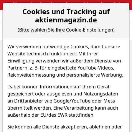
Webinar: So kassierst du trotzdem attraktive Optionsprämien
Cookies und Tracking auf
Aktien- und Arti
Seite
aktienmagazin.de
(Bitte wählen Sie Ihre Cookie-Einstellungen)
Übersicht
News
Charts
Wir verwenden notwendige Cookies, damit unsere
Home
ETFs
Website technisch funktioniert. Mit Ihrer
Amundi Multi-Asset Portfolio Offensive UCITS ETF -...
Sparplan-Simulator
Einwilligung verwenden wir außerdem Dienste von
Partnern, z. B. für eingebettete YouTube-Videos,
Amundi Multi-Asset Portfolio
Reichweitenmessung und personalisierte Werbung.
Offensive UCITS ETF - EUR
Dabei können Informationen auf Ihrem Gerät
(Dist)
gespeichert oder ausgelesen und Nutzungsdaten
an Drittanbieter wie Google/YouTube oder Meta
übermittelt werden. Eine Verarbeitung kann auch
WKN ETF703
ISIN DE000ETF7037
außerhalb der EU/des EWR stattfinden.
Sie können alle Dienste akzeptieren, ablehnen oder