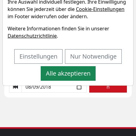
Ihre Auswahl individuell festlegen. Ihre Einwilligung
können Sie jederzeit über die
Cookie-Einstellungen
im Footer widerrufen oder ändern.
Amundi Multi-Asset Portfolio
Weitere Informationen finden Sie in unserer
Offensive UCITS ETF - EUR (Dist)
Datenschutzrichtlinie
.
Sparplan-Simulator
Einstellungen
Nur Notwendige
Startkapital
monatlicher Sparbetrag
Alle akzeptieren
Startdatum wählen
Aktualisiere
n