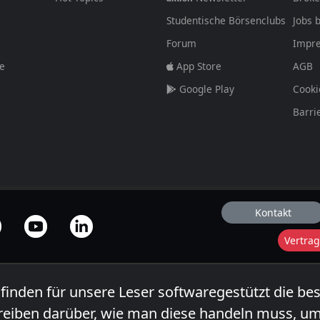
Studentische Börsenclubs
Jobs 
Forum
Impr
fe
App Store
AGB
Google Play
Cooki
Barri
Kontakt
Vertrag
 finden für unsere Leser softwaregestützt die be
reiben darüber, wie man diese handeln muss, um