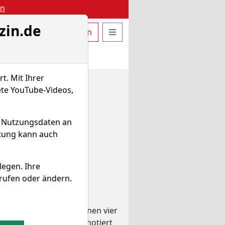
en
zin.de
uche öffnen
Seitennavigation öffnen
t
Bestellen
Login
t. Mit Ihrer
ete YouTube-Videos,
d Nutzungsdaten an
itung kann auch
legen. Ihre
rufen oder ändern.
rzielt. In den vergangenen vier
223,53 EUR. Derzeitig notiert