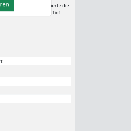
eren
Das 52-Wochentief markierte die
nd damit um 22,0% seit Tief