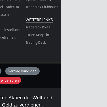
bei TraderFox
TraderFox Clubhouse
essum
WEITERE LINKS
TraderFox Portal
e-Einstellungen
aktien Magazin
erefreiheit
Trading-Desk
Vertrag kündigen
 widerrufen
sten Aktien der Welt und
 Geld zu verdienen.