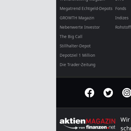
Megatrend Echtgeld-Depots
Fonds
GROWTH
Magazin
Indizes
Nebenwerte Investor
Rohstof
The Big Call
Stillhalter-Depot
Depotziel 1 Million
Die Trader-Zeitung
offizielle Social Media-Accounts
Wir
sch