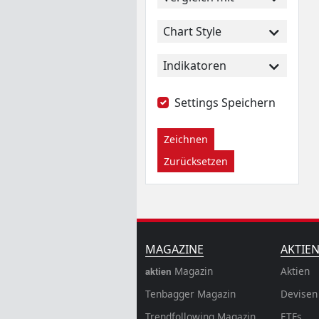
Chart Style
Indikatoren
Settings Speichern
Zeichnen
Zurücksetzen
MAGAZINE
AKTIE
Magazin
Aktien
aktien
Tenbagger Magazin
Devisen
Trendfollowing Magazin
ETFs