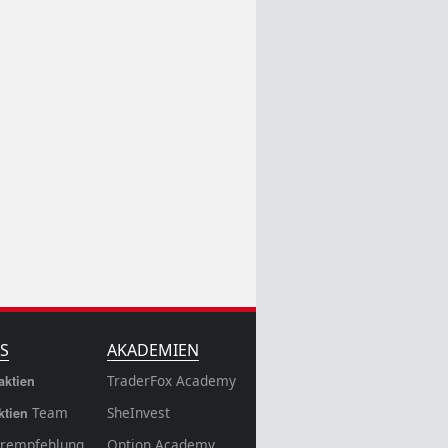
S
AKADEMIEN
TraderFox Academy
aktien
Team
SheInvest
ktien
rempfehlung
Option Academy