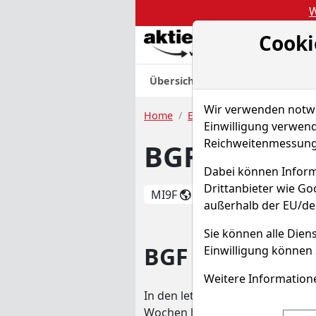
W
Cooki
Akt
Übersicht
Nachrichten
Charts
Wir verwenden notwen
Home
ETFs
BGF - European Fu
Einwilligung verwend
Reichweitenmessung 
BGF - Europ
Dabei können Inform
Drittanbieter wie G
MI9F
WKN 970986
außerhalb der EU/de
Sie können alle Diens
BGF - European
Einwilligung können 
Weitere Informatione
In den letzten 52 Wochen hat di
Wochen lag die Rendite bei 1,7%