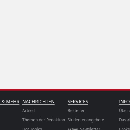
N & MEHR
NACHRICHTEN
SERVICES
INFO
Artikel
Bestellen
Über
Themen der Redaktion
Studentenangebote
Das
a
Hot Topics
Newsletter
Broke
aktien