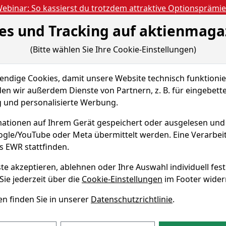
ebinar: So kassierst du trotzdem attraktive Optionsprämi
es und Tracking auf aktienmaga
Aktien- und Artikels
ien
Nachrichten
Magazine
Gratis Accoun
(Bitte wählen Sie Ihre Cookie-Einstellungen)
 & Tools
dige Cookies, damit unsere Website technisch funktionier
nd- A
Chart-Tool
en wir außerdem Dienste von Partnern, z. B. für eingebett
und personalisierte Werbung.
ean Fund-
ationen auf Ihrem Gerät gespeichert oder ausgelesen un
oogle/YouTube oder Meta übermittelt werden. Eine Verarbe
ISIN LU0011846440
s EWR stattfinden.
te akzeptieren, ablehnen oder Ihre Auswahl individuell fest
 Fund- Chart
Sie jederzeit über die
Cookie-Einstellungen
im Footer wider
n finden Sie in unserer
Datenschutzrichtlinie
.
e Aktie von BGF - European Fund- A eine Rendite von 13,7% e
. Die Aktie markierte das 52-Wochenhoch am 03.07.2026 bei 