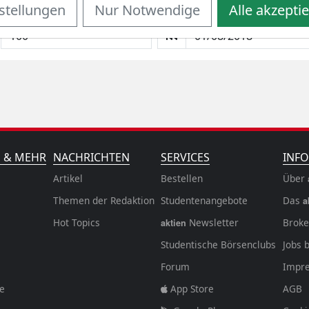
stellungen
Nur Notwendige
Alle akzepti
monatlicher Sparbetrag
Startdatum wählen
N & MEHR
NACHRICHTEN
SERVICES
INFO
Artikel
Bestellen
Über
Themen der Redaktion
Studentenangebote
Das
a
Hot Topics
Newsletter
Broke
aktien
Studentische Börsenclubs
Jobs 
Forum
Impr
fe
App Store
AGB