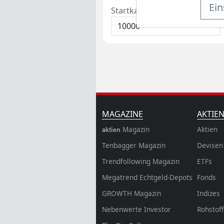
Ein
Startkapital
MAGAZINE
AKTIE
Magazin
Aktien
aktien
Tenbagger Magazin
Devisen
Trendfollowing Magazin
ETFs
Megatrend Echtgeld-Depots
Fonds
GROWTH
Magazin
Indizes
Nebenwerte Investor
Rohstof