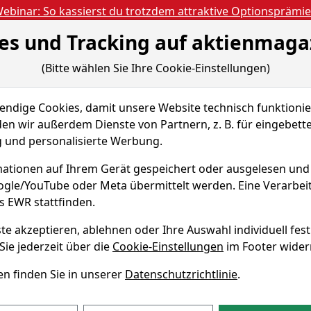
ebinar: So kassierst du trotzdem attraktive Optionsprämi
es und Tracking auf aktienmaga
Aktien- und Artikels
ien
Nachrichten
Magazine
Gratis Accoun
(Bitte wählen Sie Ihre Cookie-Einstellungen)
 & Tools
dige Cookies, damit unsere Website technisch funktionier
ic Equity Fund A2
Sparplan-Simulator
en wir außerdem Dienste von Partnern, z. B. für eingebett
und personalisierte Werbung.
l Dynamic
ationen auf Ihrem Gerät gespeichert oder ausgelesen un
 A2
oogle/YouTube oder Meta übermittelt werden. Eine Verarbe
s EWR stattfinden.
ISIN LU0238689110
te akzeptieren, ablehnen oder Ihre Auswahl individuell fest
Sie jederzeit über die
Cookie-Einstellungen
im Footer wider
n finden Sie in unserer
Datenschutzrichtlinie
.
ynamic Equity Fund A2 Sparp