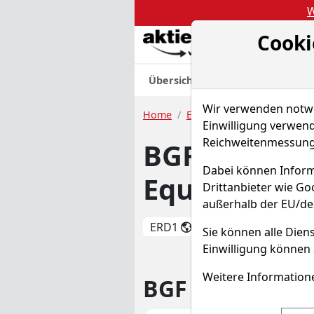
W
Cooki
Akt
Übersicht
Nachrichten
Charts
Wir verwenden notwen
Home
ETFs
BGF - Global Dynam
Einwilligung verwend
Reichweitenmessung 
BGF - Globa
Dabei können Inform
Equity Fund
Drittanbieter wie G
außerhalb der EU/de
ERD1
WKN A0H1ET
Sie können alle Diens
Einwilligung können 
Weitere Informatione
BGF - Global D