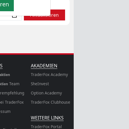
eren
Aktualisieren
S
AKADEMIEN
TraderFox Academy
aktien
Team
SheInvest
ktien
rempfehlung
Option Academy
bei TraderFox
TraderFox Clubhouse
essum
WEITERE LINKS
TraderFox Portal