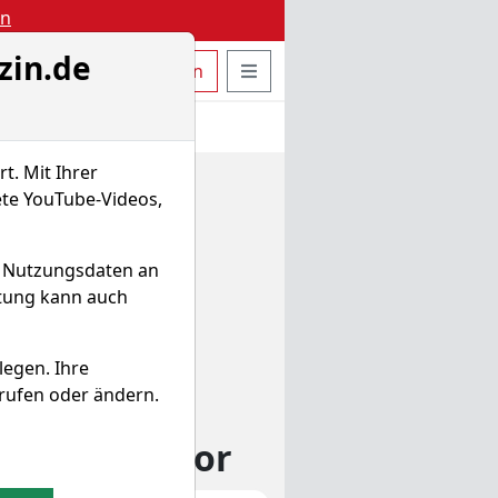
en
zin.de
uche öffnen
Seitennavigation öffnen
t
Bestellen
Login
t. Mit Ihrer
ete YouTube-Videos,
d Nutzungsdaten an
itung kann auch
legen. Ihre
rufen oder ändern.
lan-Simulator