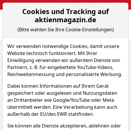
Webinar: So kassierst du trotzdem attraktive Optionsprämien
Cookies und Tracking auf
Aktien- und Arti
Seite
aktienmagazin.de
(Bitte wählen Sie Ihre Cookie-Einstellungen)
Übersicht
News
Charts
Wir verwenden notwendige Cookies, damit unsere
Home
ETFs
COMGEST GROWTH MID CAPS EURP
Website technisch funktioniert. Mit Ihrer
Renditedreieck
Einwilligung verwenden wir außerdem Dienste von
COMGEST GROWTH MID CAPS
Partnern, z. B. für eingebettete YouTube-Videos,
Reichweitenmessung und personalisierte Werbung.
EURP
Dabei können Informationen auf Ihrem Gerät
WYZD
WKN 631027
gespeichert oder ausgelesen und Nutzungsdaten
an Drittanbieter wie Google/YouTube oder Meta
ISIN IE0004766014
übermittelt werden. Eine Verarbeitung kann auch
außerhalb der EU/des EWR stattfinden.
Sie können alle Dienste akzeptieren, ablehnen oder