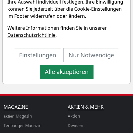
Ihre Auswahl individuell festlegen. Ihre Einwilligung
können Sie jederzeit über die
Cookie-Einstellungen
COMGEST GROWTH MID CAPS
im Footer widerrufen oder ändern.
EURP Renditedreieck
Weitere Informationen finden Sie in unserer
Datenschutzrichtlinie
.
Entdecken Sie auf einen Blick die Performance des
COMGEST GROWTH MID CAPS EURP ETF über
verschiedene Zeiträume hinweg.
Einstellungen
Nur Notwendige
Alle akzeptieren
MAGAZINE
AKTIEN & MEHR
Magazin
Aktien
aktien
Tenbagger Magazin
Devisen