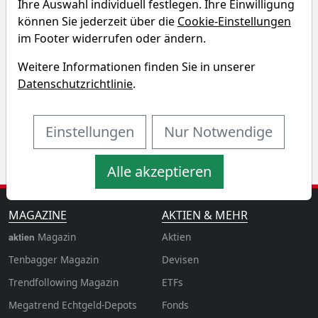
Charttool öffnen
Ihre Auswahl individuell festlegen. Ihre Einwilligung
können Sie jederzeit über die
Cookie-Einstellungen
Chart des Vitrvius US Equity
im Footer widerrufen oder ändern.
EURO ETF
Weitere Informationen finden Sie in unserer
Datenschutzrichtlinie
.
1T
1W
3M
6M
1J
3J
5J
10J
Einstellungen
Nur Notwendige
Alle akzeptieren
MAGAZINE
AKTIEN & MEHR
Magazin
Aktien
aktien
Tenbagger Magazin
Devisen
Trendfollowing Magazin
ETFs
Megatrend Echtgeld-Depots
Fonds