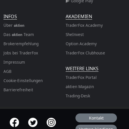
Google Play
INFOS
AKADEMIEN
Über
TraderFox Academy
aktien
Das
Team
SheInvest
aktien
Brokerempfehlung
Option Academy
Jobs bei TraderFox
TraderFox Clubhouse
Impressum
WEITERE LINKS
AGB
TraderFox Portal
Cookie-Einstellungen
aktien Magazin
Barrierefreiheit
Trading-Desk
Kontakt
offizielle Social Media-Accounts