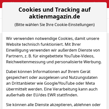
Webinar: So kassierst du trotzdem attraktive Optionsprämien
Cookies und Tracking auf
Aktien- und Arti
Seite
aktienmagazin.de
(Bitte wählen Sie Ihre Cookie-Einstellungen)
Übersicht
News
Charts
Wir verwenden notwendige Cookies, damit unsere
Home
ETFs
Vitrvius US Equity EURO
Website technisch funktioniert. Mit Ihrer
Vitrvius US Equity EURO
Einwilligung verwenden wir außerdem Dienste von
Partnern, z. B. für eingebettete YouTube-Videos,
Reichweitenmessung und personalisierte Werbung.
Y9V5
WKN 798391
Dabei können Informationen auf Ihrem Gerät
ISIN LU0117771807
gespeichert oder ausgelesen und Nutzungsdaten
an Drittanbieter wie Google/YouTube oder Meta
512,662 €
-0,15 %
übermittelt werden. Eine Verarbeitung kann auch
außerhalb der EU/des EWR stattfinden.
Echtzeit-Aktienkurs 07.08.2026, 20:00 Uhr
Sie können alle Dienste akzeptieren, ablehnen oder