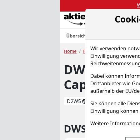
W
Cooki
Akt
Übersicht
Nachrichten
Charts
Wir verwenden notwen
Home
Fonds
DWS - German Sm
Einwilligung verwend
Reichweitenmessung 
DWS - Germ
Dabei können Inform
Cap
Drittanbieter wie G
außerhalb der EU/de
D2W5
WKN 515240
Sie können alle Diens
Einwilligung können 
Weitere Informatione
DWS - German S