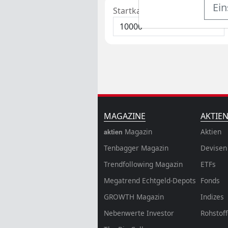
Ein
Startkapital
MAGAZINE
AKTIE
Magazin
Aktien
aktien
Tenbagger Magazin
Devisen
Trendfollowing Magazin
ETFs
Megatrend Echtgeld-Depots
Fonds
GROWTH
Magazin
Indizes
Nebenwerte Investor
Rohstof