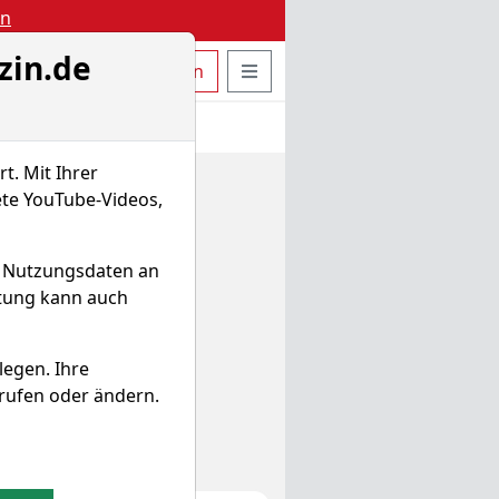
en
zin.de
uche öffnen
Seitennavigation öffnen
t
Bestellen
Login
t. Mit Ihrer
ete YouTube-Videos,
d Nutzungsdaten an
itung kann auch
legen. Ihre
rufen oder ändern.
ulator