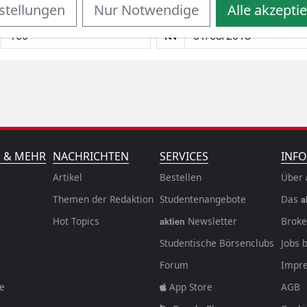
stellungen
Nur Notwendige
Alle akzepti
monatlicher Sparbetrag
Startdatum wählen
N & MEHR
NACHRICHTEN
SERVICES
INFO
Artikel
Bestellen
Über
Themen der Redaktion
Studentenangebote
Das
a
Hot Topics
Newsletter
Broke
aktien
Studentische Börsenclubs
Jobs 
Forum
Impr
fe
App Store
AGB