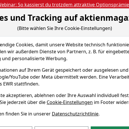
ebinar: So kassierst du trotzdem attraktive Optionsprämi
es und Tracking auf aktienmaga
Aktien- und Artikels
ien
Nachrichten
Magazine
Gratis Accoun
(Bitte wählen Sie Ihre Cookie-Einstellungen)
 & Tools
dige Cookies, damit unsere Website technisch funktionier
all/Mid Cap
Sparplan-Simulator
en wir außerdem Dienste von Partnern, z. B. für eingebett
und personalisierte Werbung.
an Small/Mid
ationen auf Ihrem Gerät gespeichert oder ausgelesen un
oogle/YouTube oder Meta übermittelt werden. Eine Verarbe
s EWR stattfinden.
ISIN DE0005152409
te akzeptieren, ablehnen oder Ihre Auswahl individuell fest
Sie jederzeit über die
Cookie-Einstellungen
im Footer wider
n finden Sie in unserer
Datenschutzrichtlinie
.
mall/Mid Cap Sparplan-Sim