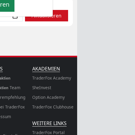
eren
Aktualisieren
S
AKADEMIEN
TraderFox Academy
aktien
Team
SheInvest
ktien
rempfehlung
Option Academy
bei TraderFox
TraderFox Clubhouse
essum
WEITERE LINKS
TraderFox Portal