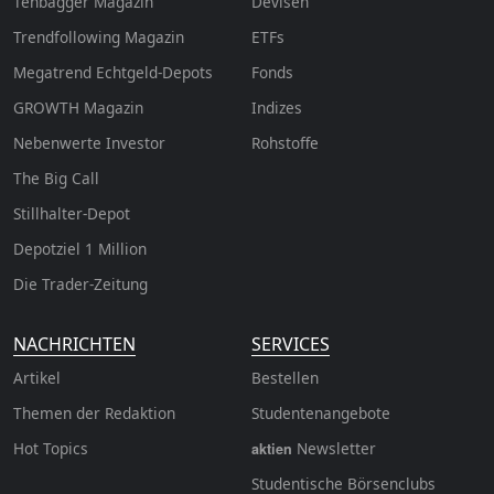
Tenbagger Magazin
Devisen
Trendfollowing Magazin
ETFs
Megatrend Echtgeld-Depots
Fonds
GROWTH
Magazin
Indizes
Nebenwerte Investor
Rohstoffe
The Big Call
Stillhalter-Depot
Depotziel 1 Million
Die Trader-Zeitung
NACHRICHTEN
SERVICES
Artikel
Bestellen
Themen der Redaktion
Studentenangebote
Hot Topics
Newsletter
aktien
Studentische Börsenclubs