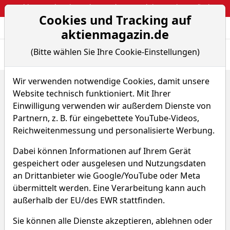
Webinar: So kassierst du trotzdem attraktive Optionsprämien
Cookies und Tracking auf
Aktien- und Arti
Seite
aktienmagazin.de
(Bitte wählen Sie Ihre Cookie-Einstellungen)
Übersicht
News
Charts
Wir verwenden notwendige Cookies, damit unsere
Home
Fonds
Website technisch funktioniert. Mit Ihrer
iShares Sustainable MSCI Emerging Markets SRI UCIT...
Einwilligung verwenden wir außerdem Dienste von
iShares Sustainable MSCI
Partnern, z. B. für eingebettete YouTube-Videos,
Reichweitenmessung und personalisierte Werbung.
Emerging Markets SRI UCITS
ETF
Dabei können Informationen auf Ihrem Gerät
gespeichert oder ausgelesen und Nutzungsdaten
an Drittanbieter wie Google/YouTube oder Meta
WKN A2AFCZ
ISIN IE00BYVJRP78
übermittelt werden. Eine Verarbeitung kann auch
außerhalb der EU/des EWR stattfinden.
10,931 $
+0,26 %
Sie können alle Dienste akzeptieren, ablehnen oder