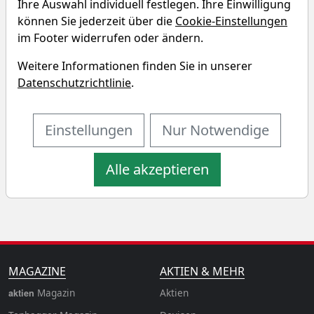
Echtzeit-Aktienkurs 05.08.2026, 19:59 Uhr
Ihre Auswahl individuell festlegen. Ihre Einwilligung
können Sie jederzeit über die
Cookie-Einstellungen
im Footer widerrufen oder ändern.
Charttool öffnen
Weitere Informationen finden Sie in unserer
Chart des iShares Sustainable
Datenschutzrichtlinie
.
MSCI Emerging Markets SRI
UCITS ETF Fonds
Einstellungen
Nur Notwendige
1T
1W
3M
6M
Alle akzeptieren
1J
3J
5J
10J
MAGAZINE
AKTIEN & MEHR
Magazin
Aktien
aktien